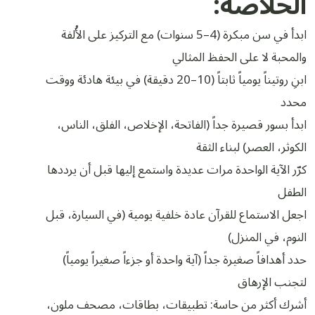
الخلاصة:
ابدأ في سن مبكرة (4–5 سنوات) مع التركيز على الأُلفة
والمحبة لا على الحفظ المثالي
ابنِ روتيناً يومياً ثابتاً (10–20 دقيقة) في بيئة هادئة ووقت
محدد
ابدأ بسور قصيرة جداً (الفاتحة، الإخلاص، الفلق، الناس،
الكوثر، العصر) لبناء الثقة
كرّر الآية الواحدة مرات عديدة واستمع إليها قبل أن يرددها
الطفل
اجعل الاستماع للقرآن عادة خلفية يومية (في السيارة، قبل
النوم، في المنزل)
حدد أهدافاً صغيرة جداً (آية واحدة أو جزءاً صغيراً يومياً)
لتجنب الإرهاق
أشرك أكثر من حاسة: تطبيقات، بطاقات، مصحف ملون،