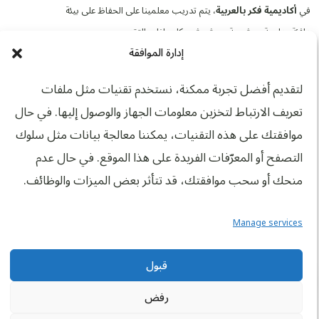
في
أكاديمية فكر بالعربية
، يتم تدريب معلمينا على الحفاظ على بيئة
دافئة وداعمة ومشجعة حيث يشعر كل طفل بالتقدير.
إدارة الموافقة
اقرأ أيضا:
طرق ممتعة لتعلّم العربية من أجل القرآن – دليل شامل لتعلّم
تفاعلي وفعّال
لتقديم أفضل تجربة ممكنة، نستخدم تقنيات مثل ملفات
13. فوائد دروس القرآن
تعريف الارتباط لتخزين معلومات الجهاز والوصول إليها. في حال
الكريم الاحترافية للأطفال
موافقتك على هذه التقنيات، يمكننا معالجة بيانات مثل سلوك
التصفح أو المعرّفات الفريدة على هذا الموقع. في حال عدم
على الرغم من أن التعلم المنزلي مفيد، إلا أن البرامج المنظمة توفر
منحك أو سحب موافقتك، قد تتأثر بعض الميزات والوظائف.
التوجيه والاتساق والدعم المهني الذي يمكن أن يحسن النتائج بشكل
كبير.
Manage services
يساعد البرنامج المنظم الأطفال على البقاء على المسار الصحيح ويضمن
التعلم الصحيح منذ البداية.
قبول
مجاني
درس تجريبي مجاني
فوائد البرامج المنظمة:
رفض
التوجيه المهني من المعلمين المؤهلين