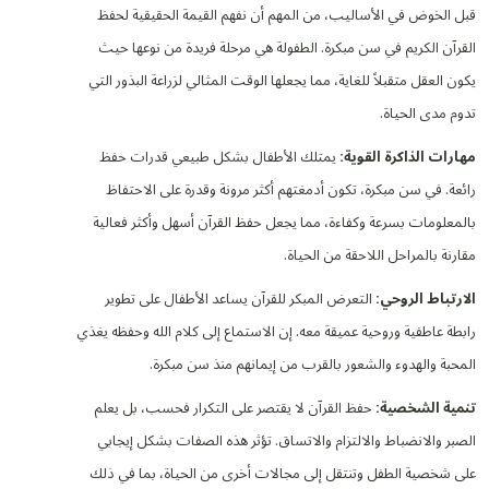
قبل الخوض في الأساليب، من المهم أن نفهم القيمة الحقيقية لحفظ
القرآن الكريم في سن مبكرة. الطفولة هي مرحلة فريدة من نوعها حيث
يكون العقل متقبلاً للغاية، مما يجعلها الوقت المثالي لزراعة البذور التي
تدوم مدى الحياة.
مهارات الذاكرة القوية:
يمتلك الأطفال بشكل طبيعي قدرات حفظ
رائعة. في سن مبكرة، تكون أدمغتهم أكثر مرونة وقدرة على الاحتفاظ
بالمعلومات بسرعة وكفاءة، مما يجعل حفظ القرآن أسهل وأكثر فعالية
مقارنة بالمراحل اللاحقة من الحياة.
الارتباط الروحي:
التعرض المبكر للقرآن يساعد الأطفال على تطوير
رابطة عاطفية وروحية عميقة معه. إن الاستماع إلى كلام الله وحفظه يغذي
المحبة والهدوء والشعور بالقرب من إيمانهم منذ سن مبكرة.
تنمية الشخصية:
حفظ القرآن لا يقتصر على التكرار فحسب، بل يعلم
الصبر والانضباط والالتزام والاتساق. تؤثر هذه الصفات بشكل إيجابي
على شخصية الطفل وتنتقل إلى مجالات أخرى من الحياة، بما في ذلك