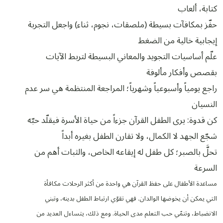
كتابة، ألعاب
حفّز بمكافآت بسيطة (ملصقات، نجوم، ثناء) واجعل التجربة
إيجابية خالية من الضغط
علّم أساسيات التجويد والمعاني البسيطة لتربط الآيات
بقصص وأفكار مألوفة
راجع يومياً وأسبوعياً وشهرياً؛ المراجعة المنتظمة هي سر عدم
النسيان
كن قدوة: يرى الطفل القرآن جزءاً من حياة الأسرة فيقلّد حبّه
شجّع الجهد لا الكمال، ولا تقارن الطفل بغيره أبداً
تحلَّ بالصبر؛ كل طفل له إيقاعه الخاص، والثبات أهم من
السرعة
مساعدة الأطفال على حفظ القرآن هي واحدة من أكثر الرحلات مكافأة
التي يمكن أن يخوضها الوالدان. فهي تقوّي ارتباط الطفل بدينه، وتبني
الانضباط، وتنمّي حب التعلم مدى الحياة. ومع ذلك، يتساءل العديد من