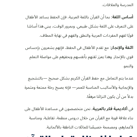
المدرسة والعلاقات.
أساس اللغة:
بما أن القرآن باللغة العربية، فإن الحفظ يساعد الأطفال
على التعرف على اللغة بشكل طبيعي. وبمرور الوقت، يبني هذا أساسًا
قويًا لفهم المفردات العربية والنطق والفهم في نهاية المطاف.
الثقة والإنجاز:
مع تقدم الأطفال في الحفظ، فإنهم يشعرون بإحساس
قوي بالإنجاز. وهذا يعزز ثقتهم بأنفسهم ويحفزهم على مواصلة التعلم
والنمو.
عندما يتم التعامل مع حفظ القرآن الكريم بشكل صحيح —بالتشجيع
والإيجابية والأساليب المناسبة للعمر— فإنه يصبح رحلة ممتعة ومثمرة
بدلاً من أن يكون التزامًا مرهقًا.
في
أكاديمية فكر بالعربية
، نحن متخصصون في مساعدة الأطفال على
بناء علاقة قوية مع القرآن من خلال دروس منظمة، تفاعلية، ومناسبة
لأعمارهم، ومصممة خصيصًا للعائلات الناطقة بالألمانية.