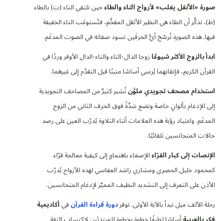
صورة «الأثقل يغلب» لأزواج التاء والطاء
حين تلتقي التاء (ت) بالطاء
(ط)، تذكَّر أن الطاء هي النظير الأثقل المفخَّم، فتُستوعَب التاء الخفيفة
فيها. هذه الصورة تُرسّخ أيُّ الحرفَين تسود صفاته في الصوت المدغَم.
ابدأ بالزوج الأكثر شيوعًا
زوجا الدال-التاء والتاء-الدال الأوفر وردًا في
القرآن الكريم، فإتقانهما يُرسي أساسًا متينًا قبل التقدّم إلى غيرهما.
استخدام مصحف تجويدي ملوَّن
تُشير كثيرٌ من المصاحف التجويدية
إلى الإدغام بألوانٍ خاصة وتضع شدَّةً فوق الحرف الثاني من الزوج
المدغَم. واعتياد رؤية هذه العلامات أثناء التلاوة يُدرّب العين على رصد
حالات المتجانسين تلقائيًا.
الإنصات إلى كبار القرّاء
الإصغاء باهتمامٍ إلى كيفية معالجة قرّاء
كمحمود خليل الحصري ومشاري راشد العفاسي لهذه الأزواج يُدرّب
الأذن على التعرف إلى التشديد النظيف المميَّز لإدغام المتجانسين.
رحلة الألف ميل تبدأ بالآية الأولى. توفر
دورة قراءة القرآن
في
أكاديمية
فكر بالعربية
أساسًا لطيفًا خطوة بخطوة للمبتدئين لاكتساب الثقة