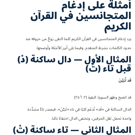
أمثلة على إدغام
المتجانسين في القرآن
الكريم
يرد إدغام المتجانسين في القرآن الكريم كلما التقى زوجٌ من حروفه عند
حدود الكلمات بشرط المتقدم. وفيما يلي أبرز الأمثلة وأوضحها.
المثال الأول — دال ساكنة (دْ)
قبل تاء (تَ)
قَ
د تَّ
بَيَّنَ
قد اتضح وظهر السورة: البقرة (٢: ٢٥٦)
الدال الساكنة في «قَد» تُدغَم كليًا في تاء «تَبَيَّنَ»، فيصدر تاءٌ مشدَّدة
واحدة تحمل ثقل الحرفين، وتختفي الدال اختفاءً تامًا.
المثال الثاني — تاء ساكنة (تْ)