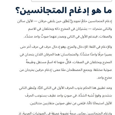
ما هو إدغام المتجانسين؟
إدغام المتجانسين حكمٌ تجويديٌّ يُطبَّق حين يلتقي حرفان — الأول ساكن
والثاني متحرك — يشتركان في المخرج ذاته ويختلفان في الاسم
والصفات، فيندغم الأول في الثاني ويصدر عنهما صوتٌ واحد مشدَّد.
والإدغام في اللغة: الإدخال والمزج، وهو إدخال حرف في حرف آخر حتى
يصيرا حرفًا واحدًا مشدَّدًا. والمتجانسان: هما الحرفان اللذان يتحدان في
المخرج ويختلفان في الصفات، فكلٌّ منهما له اسمٌ مستقل وطبيعةٌ
صوتية مختلفة. ويجمع المصطلحان معًا معنى: إدغام حرفين يخرجان من
مخرجٍ واحد.
وعند تطبيق هذا الحكم يذوب الحرف الأول في الثاني كليًّا، ويُنطق الثاني
بتشديدٍ وقوةٍ تُشبه الشدَّة، في صوتٍ واحد نظيف يستوعب الحرفَ
الأول استيعابًا تامًّا، فيُغني عن نطق صوتين متقاربين متتاليَين.
وإدغام المتجانسين يعكس سمةً عضوية عميقة في الصوتيات العربية، إذ