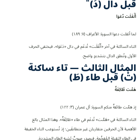
قبل دال (دَ)
أَثْقَلَ
ت دَّ
عَوَا
لما أثقلت دعوا السورة: الأعراف (٧: ١٨٩)
التاء الساكنة في آخر «أَثْقَلَت» تُدغَم في دال «دَعَوَا»، فيختفي الحرف
الأول وتُنطق الدال بتشديدٍ واضح.
المثال الثالث — تاء ساكنة
(تْ) قبل طاء (طَ)
هَمَّ
ت طَّ
ائِفَةٌ
إذ همَّت طائفةٌ منكم السورة: آل عمران (٣: ١٢٢)
التاء الساكنة في «هَمَّت» تُدغَم في طاء «طَائِفَةٌ». وهذا المثال بالغ
الأهمية لأن الحرفين متقاربان غير متطابقَين؛ إذ تُستوعب التاء الخفيفة
في الطاء الثقيلة المُفخَّمة، فيصدر صوتٌ يُشبه الطاء المشددة.