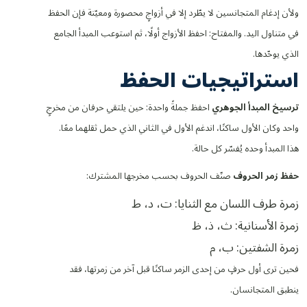
ولأن إدغام المتجانسين لا يطّرد إلا في أزواجٍ محصورة ومعيّنة فإن الحفظ
في متناول اليد. والمفتاح: احفظ الأزواج أولًا، ثم استوعب المبدأ الجامع
الذي يوحّدها.
استراتيجيات الحفظ
ترسيخ المبدأ الجوهري
احفظ جملةً واحدة: حين يلتقي حرفان من مخرجٍ
واحد وكان الأول ساكنًا، اندغم الأول في الثاني الذي حمل ثقلهما معًا.
هذا المبدأ وحده يُفسّر كل حالة.
حفظ زمر الحروف
صنّف الحروف بحسب مخرجها المشترك:
زمرة طرف اللسان مع الثنايا: ت، د، ط
زمرة الأسنانية: ث، ذ، ظ
زمرة الشفتين: ب، م
فحين ترى أول حرفٍ من إحدى الزمر ساكنًا قبل آخر من زمرتها، فقد
ينطبق المتجانسان.