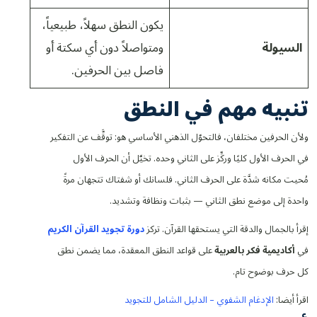
يكون النطق سهلاً، طبيعياً،
السيولة
ومتواصلاً دون أي سكتة أو
فاصل بين الحرفين.
تنبيه مهم في النطق
ولأن الحرفين مختلفان، فالتحوّل الذهني الأساسي هو: توقَّف عن التفكير
في الحرف الأول كليًا وركِّز على الثاني وحده. تخيَّل أن الحرف الأول
مُحيت مكانه شدَّة على الحرف الثاني. فلسانك أو شفتاك تتجهان مرةً
واحدة إلى موضع نطق الثاني — بثبات ونظافة وتشديد.
إقرأ بالجمال والدقة التي يستحقها القرآن. تركز
دورة تجويد القرآن الكريم
في
أكاديمية فكر بالعربية
على قواعد النطق المعقدة، مما يضمن نطق
كل حرف بوضوح تام.
اقرأ أيضا:
الإدغام الشفوي – الدليل الشامل للتجويد