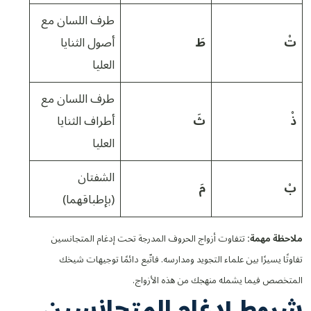
طرف اللسان مع
تْ
طَ
أصول الثنايا
العليا
طرف اللسان مع
ذْ
ثَ
أطراف الثنايا
العليا
الشفتان
بْ
مَ
(بإطباقهما)
ملاحظة مهمة:
تتفاوت أزواج الحروف المدرجة تحت إدغام المتجانسين
تفاوتًا يسيرًا بين علماء التجويد ومدارسه. فاتّبع دائمًا توجيهات شيخك
المتخصص فيما يشمله منهجك من هذه الأزواج.
شروط إدغام المتجانسين