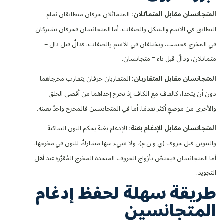
المتجانسان مقابل المتماثلان:
المتماثلان حرفان متطابقان تمام
التطابق في الاسم والشكل والصفات. أما المتجانسان فحرفان يشتركان
في المخرج فحسب، ويختلفان في الاسم والصفات. فدالٌ قبل دال =
متماثلان، ودالٌ قبل تاء = متجانسان.
المتجانسان مقابل المتقاربان:
المتقاربان حرفان يتقارب مخرجاهما
دون أن يتحدا، كالقاف مع الكاف إذ تخرج إحداهما من أقصى الحلق
والأخرى من موضعٍ أكثر تقدمًا. أما في المتجانسين فالمخرج واحدٌ بعينه.
المتجانسان مقابل الإدغام بغنة:
الإدغام بغنة يحكم النون الساكنة
والتنوين قبل حروف (ي و ن م)، ولا شيء منها مشاركٌ للنون في مخرجها.
أما المتجانسان فيختصّ بأزواج الحروف المتحدة المخرج المُقرَّرة عند أهل
التجويد.
طريقة سهلة لحفظ إدغام
المتجانسين