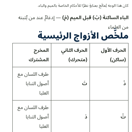
كان هذا الوجه يُعالَج بعنايةٍ نظرًا للأحكام الخاصة بالميم والباء.
الباء الساكنة (بْ) قبل الميم (مَ)
— إدغامٌ عند من يُثبته
من العلماء
ملخَّص الأزواج الرئيسية
الحرف الأول
الحرف الثاني
المخرج
(ساكن)
(متحرك)
المشترك
طرف اللسان مع
دْ
تَ
أصول الثنايا
العليا
طرف اللسان مع
تْ
دَ
أصول الثنايا
العليا