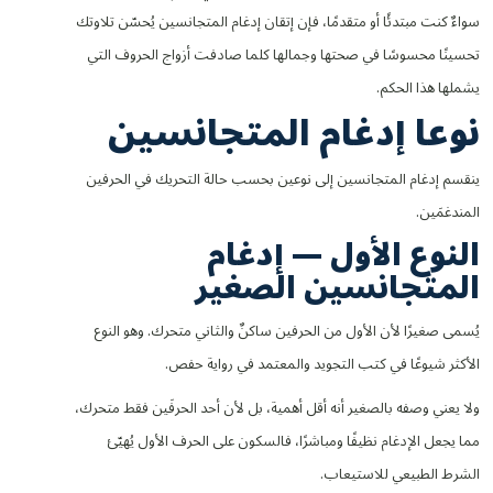
سواءٌ كنت مبتدئًا أو متقدمًا، فإن إتقان إدغام المتجانسين يُحسّن تلاوتك
تحسينًا محسوسًا في صحتها وجمالها كلما صادفت أزواج الحروف التي
يشملها هذا الحكم.
نوعا إدغام المتجانسين
ينقسم إدغام المتجانسين إلى نوعين بحسب حالة التحريك في الحرفين
المندغمَين.
النوع الأول — إدغام
المتجانسين الصغير
يُسمى صغيرًا لأن الأول من الحرفين ساكنٌ والثاني متحرك. وهو النوع
الأكثر شيوعًا في كتب التجويد والمعتمد في رواية حفص.
ولا يعني وصفه بالصغير أنه أقل أهمية، بل لأن أحد الحرفَين فقط متحرك،
مما يجعل الإدغام نظيفًا ومباشرًا، فالسكون على الحرف الأول يُهيّئ
الشرط الطبيعي للاستيعاب.