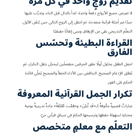
تقديم زوجٍ واحد في كل مرة
لا تعرض جميع الأزواج دفعةً واحدة. ابدأ بالدال قبل التاء، وتدرَّب عليها
جيدًا عبر أمثلة قرآنية متعددة، ثم انتقل إلى الزوج التالي حين يُتقَن الأول.
التعلّم التدريجي يقي من الإرهاق ويبني إتقانًا حقيقيًا.
القراءة البطيئة وتحسّس
الفارق
اجعل الطفل يحاول أولًا نطق الحرفين منفصلَين ليحسَّ بثقل التكرار، ثم
يُطبّق الإدغام الصحيح. التناقض بين الأداء الخطأ والصحيح يُجلّي فائدة
الحكم على الفور.
تكرار الجمل القرآنية المعروفة
عباراتٌ قصيرةٌ مألوفةٌ كـ«قَد تَّبَيَّنَ» و«هَمَّت طَّائِفَةٌ» مادةٌ تدريبيةٌ يومية
ممتازة لسهولة حفظها وترسيخها الحكمَ في سياقٍ قرآني حيّ.
التعلّم مع معلمٍ متخصص