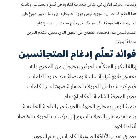
وبادغام الحرف الأول في الثاني تنسابُ التلاوة في يُسرٍ وانسياب. ويُثبت
هذا الحكم كذلك أن التجويد ليس قيودًا اعتباطية، بل علمٌ دقيق مبنيٌّ على
الصوتيات العضوية للغة العربية؛ لكل حكمٍ سببٌ، وسبب إدغام
المتجانسين هو الاقتصاد الفطري في النطق الذي يجعل الكلام العربي
متدفقًا بديعًا.
فوائد تعلّم إدغام المتجانسين
إزالة التكرار المتكلَّف لحرفَين يخرجان من المخرج ذاته
تحقيق تلاوةٍ قرآنية سلسة ومتصلة عند حدود الكلمات
فهم كيفية تفاعل الحروف المتقاربة صوتيًا عبر الكلمات
تعزيز المعرفة الشاملة بأحكام الإدغام
تنمية الوعي بمخارج الحروف العربية من الناحية التطبيقية
بناء القدرة على التعرف السريع إلى تركيبات الحروف الخاصة
أثناء التلاوة
تعميق تقدير الأناقة الصوتية الكامنة في علم التجويد