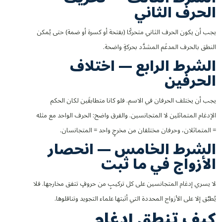
الحرف الثاني
يجب أن يكون الحرف الثاني متحركًا (بفتحة أو كسرة أو ضمة) حتى يُمكن
النطق بالحرف المدغَم المشدَّد بحركةٍ واضحة.
الشرط الرابع — اختلاف
الحرفين
يجب أن يختلف الحرفان في الاسم. فلو كانا متطابقَين لكان الحكم
الإدغام المتماثلين لا المتجانسين. والفرق واضح: الحرف الواحد مع مثله
= المتماثلان، وحرفان مختلفان من مخرجٍ واحد = المتجانسان.
الشرط الخامس — انحصار
الأزواج في ما ثبت
لا يسري إدغام المتجانسين على كل تركيبٍ من حروفٍ تتفق مخارجها. فلا
يُطبَّق إلا على الأزواج المحددة التي أثبتها علماء التجويد وتناقلوها.
كيف تنطق إدغام