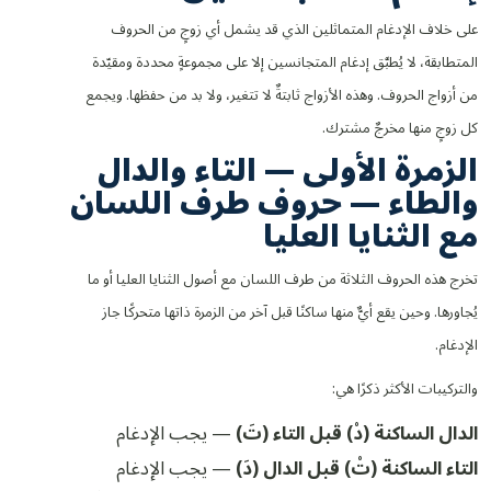
على خلاف الإدغام المتماثلين الذي قد يشمل أي زوجٍ من الحروف
المتطابقة، لا يُطبَّق إدغام المتجانسين إلا على مجموعةٍ محددة ومقيّدة
من أزواج الحروف. وهذه الأزواج ثابتةٌ لا تتغير، ولا بد من حفظها. ويجمع
كل زوجٍ منها مخرجٌ مشترك.
الزمرة الأولى — التاء والدال
والطاء — حروف طرف اللسان
مع الثنايا العليا
تخرج هذه الحروف الثلاثة من طرف اللسان مع أصول الثنايا العليا أو ما
يُجاورها. وحين يقع أيٌّ منها ساكنًا قبل آخر من الزمرة ذاتها متحركًا جاز
الإدغام.
والتركيبات الأكثر ذكرًا هي:
الدال الساكنة (دْ) قبل التاء (تَ)
— يجب الإدغام
التاء الساكنة (تْ) قبل الدال (دَ)
— يجب الإدغام