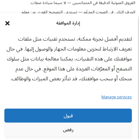
الفروق الصوتية الدقيقة في المتجانسين — لا سيما سيادة صفات
الحرف الثاني في الصوت المدغَم — تستدعي التصحيح الفوري من معلمٍ
متخصص في التجويد يُجسّد النطق الصحيح ويُقدّم التغذية الراجعة في
إدارة الموافقة
الحين.
الأخطاء الشائعة في إدغام
لتقديم أفضل تجربة ممكنة، نستخدم تقنيات مثل ملفات
تعريف الارتباط لتخزين معلومات الجهاز والوصول إليها. في حال
المتجانسين
موافقتك على هذه التقنيات، يمكننا معالجة بيانات مثل سلوك
حتى المتعلمون المجتهدون يقعون في أخطاءٍ عند تطبيق هذا الحكم.
التصفح أو المعرّفات الفريدة على هذا الموقع. في حال عدم
التعرف المسبق إلى هذه الأخطاء يُسهّل تفاديها.
منحك أو سحب موافقتك، قد تتأثر بعض الميزات والوظائف.
1. نطق الحرفَين منفصلَين
Manage services
أشيع الأخطاء وأكثرها انتشارًا: معاملة الحرفين باستقلاليةٍ والنطق بكليهما
كاملَين، فينتج أثرٌ متكلَّف متوتر وهو مخالفةٌ صريحة لإدغام المتجانسين.
قبول
مجاني
2. إنتاج صوتٍ ممزوج أو مهجَّن
درس تجريبي مجاني
رفض
ولأن الحرفين مختلفان يحاول بعض القرّاء مزج صفات الاثنين في صوتٍ