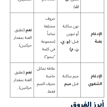
كَ
)
حروف
نون ساكنة
مختلفة
نعم
(تطبق
الإدغام
أو تنوين
تماماً
الغنة بمقدار
بغنة
قبل:
(و، ي،
(مجموعة
حركتين).
ن، م)
في كلمة
“ينمو”).
علاقة تماثل
نعم
(تطبق
الإدغام
ميم ساكنة
خاصة
الغنة بمقدار
الشفوي
قبل
ميم
بحرف الميم
حركتين).
فقط.
أبرز الفروق