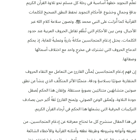
تعلُّم التجويد خطوةٌ أساسية في رحلة كل مسلم نحو تلاوة القرآن الكريم
بدقةٍ وجمالٍ وخشوع. فأحكام التجويد تحفظ النطق الصحيح للكلمات
القرآنية كما أُنزلت على النبي محمد ﷺ، وتصون سلامة كلام الله عبر
الأجيال. ومن بين الأحكام التي تُنظّم تفاعل الحروف العربية عند حدود
الكلمات، يحتل إدغام المتجانسين مكانةً بارزةً وعمليةً للغاية، إذ يحكم
اندماج الحروف التي تشترك في مخرجٍ واحد مع اختلاف أسمائها
وصفاتها.
إن فهم إدغام المتجانسين يُمكّن القارئ من التعامل مع التقاء الحروف
المتقاربة صوتيًا بسلاسةٍ ودقة، متجنّبًا الأثر المتكلَّف الذي ينشأ عن نطق
صوتين متشابهَين متتاليَين بصورةٍ مستقلة. وإتقان هذا الحكم يُصقل
جودة التلاوة، ويُعمّق الوعيَ الصوتي، ويَمنح القارئَ ثقةً أكبر حين يصادف
التركيبات الحرفية التي يشملها هذا الحكم في أرجاء القرآن الكريم.
في هذا المقال سنشرح كل ما تحتاج معرفته عن إدغام المتجانسين، من
تعريفه وأنواعه وشروطه وطريقة نطقه وأمثلته القرآنية والأخطاء الشائعة