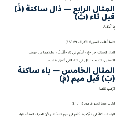
المثال الرابع — ذال ساكنة (ذْ)
قبل ثاء (ثَ)
إِ
ذ ثَّ
قُلَتْ
فلما أثقلت السورة: الأعراف (٧: ١٨٩)
الذال الساكنة في «إِذ» تُدغَم في ثاء «ثَقُلَتْ»، وكلاهما من حروف
الأسنان، فتذوب الذال في الثاء التي تُنطق بتشديد.
المثال الخامس — باء ساكنة
(بْ) قبل ميم (مَ)
ارْكَ
ب مَّ
عَنَا
اركب معنا السورة: هود (١١: ٤٢)
الباء الساكنة في «ارْكَب» تُدغَم في ميم «مَعَنَا». ولأن الحرف المدغَم فيه