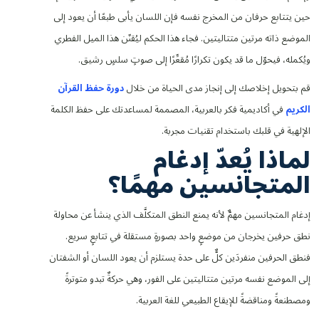
حين يتتابع حرفان من المخرج نفسه فإن اللسان يأبى طبعًا أن يعود إلى
الموضع ذاته مرتين متتاليتين. فجاء هذا الحكم ليُقنّن هذا الميل الفطري
ويُكمله، فيحوّل ما قد يكون تكرارًا مُقعِّرًا إلى صوتٍ سلسٍ رشيق.
قم بتحويل إخلاصك إلى إنجاز مدى الحياة من خلال
دورة حفظ القرآن
الكريم
في أكاديمية فكر بالعربية، المصممة لمساعدتك على حفظ الكلمة
الإلهية في قلبك باستخدام تقنيات مجربة.
لماذا يُعدّ إدغام
المتجانسين مهمًا؟
إدغام المتجانسين مهمٌّ لأنه يمنع النطق المتكلَّف الذي ينشأ عن محاولة
نطق حرفين يخرجان من موضعٍ واحد بصورةٍ مستقلة في تتابعٍ سريع.
فنطق الحرفين منفردَين كلٌّ على حدة يستلزم أن يعود اللسان أو الشفتان
إلى الموضع نفسه مرتين متتاليتين على الفور، وهي حركةٌ تبدو متوترةً
ومصطنعةً ومناقضةً للإيقاع الطبيعي للغة العربية.