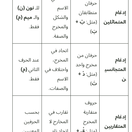
حرفان
الاسم
للـ
نون (ن)
إدغام
متطابقان
والشكل
والـ
ميم (م)
المتماثلين
(مثل:
بْ +
والمخرج
فقط.
بَ
)
والصفة.
اتحاد في
حرفان من
إدغام
المخرج،
عند الحرف
مخرج واحد
المتجانسي
واختلاف في
الثاني
(م)
(مثل:
دْ +
ن
الاسم
فقط.
تَ
)
والصفات.
حروف
متقاربة
تقارب في
بحسب
إدغام
المخرج
المخارج لا
الحرفين
المتقاربين
(مثل:
قْ +
اتحاد تام.
المعنيين.