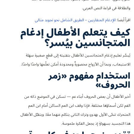
والطلاقة في قراءة النص العربي.
اقرأ أيضا:
الإدغام المتقاربين – الطريق الشامل نحو تجويد مثالي
كيف يتعلم الأطفال إدغام
المتجانسين بيُسر؟
يُيسَّر تعليم إدغام المتجانسين للأطفال بتفتيته إلى قطعٍ صغيرة سهلة
الاستيعاب، وبما أن الأزواج محصورةٌ ومحدودة أمكن تعلّمها واحدًا واحدًا.
استخدام مفهوم «زمر
الحروف»
أخبر الأطفال أن بعض الحروف أبناء عم — تسكن في الموضع ذاته من
الفم لكن أسماؤها مختلفة. فإذا وقف ابن العم الساكن أمام ابن العم
المتحرك تنحّى الأول بهدوءٍ وترك الثاني يتكلم عنهما معًا. ويتقبَّل الأطفال
هذا التجسيد بسهولةٍ إذ يجعل الفكرة ملموسة.