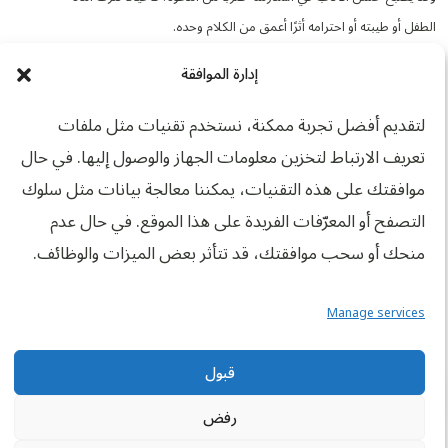
الطفل أو طيبته أو احترامه أثرًا أعمق من الكلام وحده.
وينبغي أن يُذكّر الآباء أطفالهم بأن المسلم الصالح يتميّز بحسن الخُلق في
إدارة الموافقة
كل مكان، لا في البيت أو المسجد فحسب.
لتقديم أفضل تجربة ممكنة، نستخدم تقنيات مثل ملفات
والأطفال الذين يُنمّون المسؤولية والانضباط في المدرسة يحملون هذه
تعريف الارتباط لتخزين معلومات الجهاز والوصول إليها. في حال
الصفات في الغالب معهم حتى يكبروا.
موافقتك على هذه التقنيات، يمكننا معالجة بيانات مثل سلوك
لماذا يتعلم الأطفال الآداب
التصفح أو المعرّفات الفريدة على هذا الموقع. في حال عدم
الإسلامية بالنظر إلى
منحك أو سحب موافقتك، قد تتأثر بعض الميزات والوظائف.
والديهم لا بالاستماع إلى
المحاضرات؟
Manage services
يتعلم الأطفال من مشاهدة الكبار أكثر مما يتعلمون من الاستماع إلى
قبول
مجاني
المحاضرات. فالآباء الذين يُجسّدون الصبر والصدق والطيبة والاحترام
درس تجريبي مجاني
يُعلّمون هذه القيم لأطفالهم تلقائيًا كل يوم.
رفض