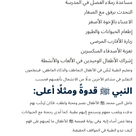
مساعدة زملاء الفصل في المدرسة
التحدث برفق مع الصغار
الاعتناء بالإخوة الأصغر
إطعام الحيوانات والطيور
زيارة الأقارب المرضى
تعزية الأصدقاء المنكسرين
إشراك الأطفال الوحيدين في الألعاب والأنشطة
وتعليم الطيبة يُنمّي في الأطفال التعاطف والذكاء العاطفي، فيتعلمون
التفكير في مشاعر الآخرين بدلًا من الانشغال بأنفسهم فحسب.
النبي ﷺ قدوةً ومثلًا أعلى:
عامل النبي محمد ﷺ الأطفال بصبر ومحبة ولطف، فكان يُرحّب بهم
بدفء ويلعب معهم ويستمع إليهم بطيبة. كما أبدى رحمته مع الحيوانات
وعفا عمن أساء إليه. وفي رواية قصصه ﷺ للأطفال ما يُعينهم على فهم
كيف تبدو الطيبة في المواقف الحقيقية.