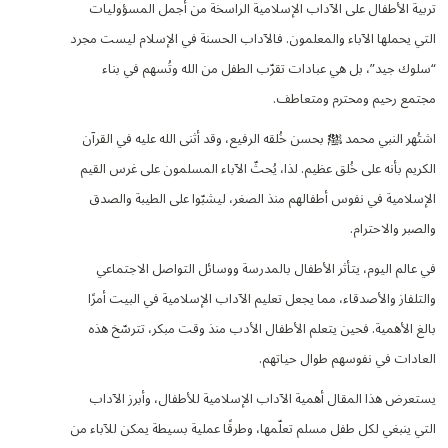
تربية الأطفال على الآداب الإسلامية الراسخة من أجمل المسؤوليات
التي يحملها الآباء والمعلمون. فالآداب الحسنة في الإسلام ليست مجرد
“سلوك جيد”، بل هي عبادات تقرّب الطفل من الله وتُسهم في بناء
مجتمع رحيم ومحترم ومتعاطف.
اشتُهر النبي محمد ﷺ بحسن خُلقه الرفيع، وقد أثنى الله عليه في القرآن
الكريم بأنه على خُلق عظيم. لذا، يُحثّ الآباء المسلمون على غرس القيم
الإسلامية في نفوس أطفالهم منذ الصغر، ليشبّوا على الطيبة والصدق
والصبر والاحترام.
في عالم اليوم، يتأثر الأطفال بالمدرسة ووسائل التواصل الاجتماعي
والتلفاز والأصدقاء، مما يجعل تعليم الآداب الإسلامية في البيت أمرًا
بالغ الأهمية. فحين يتعلم الأطفال الأدب منذ وقت مبكر، تترسّخ هذه
العادات في نفوسهم طوال حياتهم.
يستعرض هذا المقال أهمية الآداب الإسلامية للأطفال، وأبرز الآداب
التي ينبغي لكل طفل مسلم تعلّمها، وطرقًا عملية بسيطة يمكن للآباء من