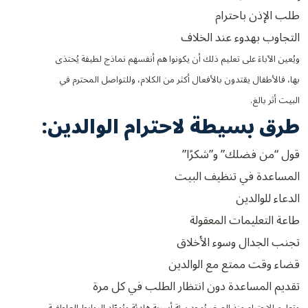
طلب الإذن باحترام
التجاوب بهدوء عند الخلاف
ويُعين الآباءَ على تعليم ذلك أن يكونوا هم أنفسهم نماذج لطيفة يُحتذى
بها، فالأطفال يقتدون بالأفعال أكثر من الكلام، وللتواصل المحترم في
البيت أثر بالغ.
طرق بسيطة لاحترام الوالدين:
قول “من فضلك” و”شكرًا”
المساعدة في تنظيف البيت
الدعاء للوالدين
طاعة التعليمات المعقولة
تجنب الجدال وسوء الأخلاق
قضاء وقت ممتع مع الوالدين
تقديم المساعدة دون انتظار الطلب في كل مرة
وتعليم الاحترام منذ الصغر يُوجِد بيئة أسرية هادئة ويُوطّد الروابط العاطفية