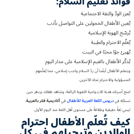
فوائد تعليم السلام:
يُعزز الودّ والثقة الاجتماعية
يُعين الأطفال الخجولين على التواصل بأدب
يُرسّخ الهوية الإسلامية
يُعلّم الاحترام والطيبة
يُهيئ جوًا محبًا في البيت
يُذكّر الأطفال بالقيم الإسلامية على مدار اليوم
ويتعلم الأطفال أيضًا أن ردّ السلام واجب إسلامي، مما يُعلّمهم
المسؤولية والاحترام تجاه الآخرين.
امنح أسرتك هدية الازدواجية اللغوية الرائعة، وشاهد طفلك يزدهر حين
تسجّله في
دروس اللغة العربية للأطفال
في
أكاديمية فكر بالعربية
،
ليبني ثقةً حقيقية وطلاقةً على مستوى أهل اللغة منذ اليوم الأول.
كيف تُعلّم الأطفال احترام
الوالدين وتبجيلهم في كل