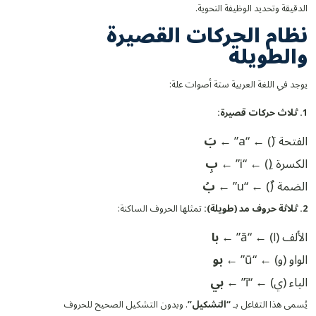
الدقيقة وتحديد الوظيفة النحوية.
نظام الحركات القصيرة
والطويلة
يوجد في اللغة العربية ستة أصوات علة:
1. ثلاث حركات قصيرة:
الفتحة (َ) ← “a” ←
بَ
الكسرة (ِ) ← “i” ←
بِ
الضمة (ُ) ← “u” ←
بُ
2. ثلاثة حروف مد (طويلة):
تمثلها الحروف الساكنة:
الألف (ا) ← “ā” ←
با
الواو (و) ← “ū” ←
بو
الياء (ي) ← “ī” ←
بي
يُسمى هذا التفاعل بـ
“التشكيل”
. وبدون التشكيل الصحيح للحروف