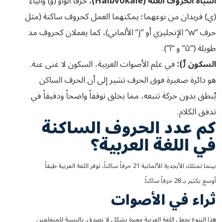
أشباه الحروف العلة (Halbvokale):
حرفا الواو (و) والياء
(ي) فريدان من نوعهما؛ يمكنهما العمل كحروف ساكنة (مثل
حرف “w” الإنجليزي أو “j” الألماني)، كما يعملان كحروف مد
طويلة (“ū” و “ī”).
السكون (ْ):
في علم الأصوات العربية، السكون لا غنى عنه.
هو دائرة صغيرة فوق الحرف تشير إلى أن الحرف الساكن
يُنطق بدون حركة تتبعه، مما يخلق توقفاً واضحاً ودقيقاً في
تدفق الكلام.
كم عدد الحروف الساكنة
في اللغة العربية؟
بينما تمتلك الأبجدية الألمانية 21 حرفاً ساكناً، توفر اللغة العربية طيفاً
أوسع بكثير بـ 28 حرفاً ساكناً.
ثراء في الأصوات
هذا التنوع يجعل اللغة العربية معبرة بشكل لا يصدق. بالنسبة للمتعلمين