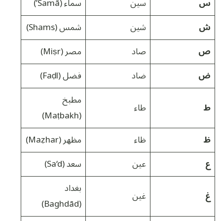
س
سين
سماء (Samā’)
ش
شين
شمس (Shams)
ص
صاد
مصر (Miṣr)
ض
ضاد
فضل (Faḍl)
مطبخ
ط
طاء
(Maṭbakh)
ظ
ظاء
مظهر (Maẓhar)
ع
عين
سعد (Sa‘d)
بغداد
غ
غين
(Baghdād)