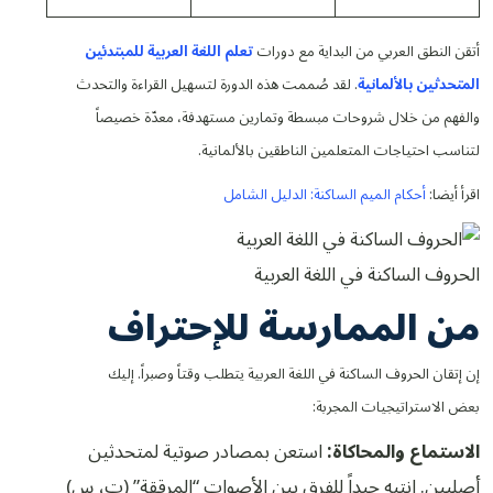
أتقن النطق العربي من البداية مع دورات
تعلم اللغة العربية للمبتدئين
المتحدثين بالألمانية
. لقد صُممت هذه الدورة لتسهيل القراءة والتحدث
والفهم من خلال شروحات مبسطة وتمارين مستهدفة، معدّة خصيصاً
لتناسب احتياجات المتعلمين الناطقين بالألمانية.
اقرأ أيضا:
أحكام الميم الساكنة: الدليل الشامل
الحروف الساكنة في اللغة العربية
من الممارسة للإحتراف
إن إتقان الحروف الساكنة في اللغة العربية يتطلب وقتاً وصبراً. إليك
بعض الاستراتيجيات المجربة:
الاستماع والمحاكاة:
استعن بمصادر صوتية لمتحدثين
أصليين. انتبه جيداً للفرق بين الأصوات “المرققة” (ت، س)