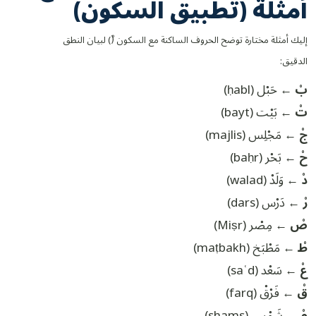
أمثلة (تطبيق السكون)
إليك أمثلة مختارة توضح الحروف الساكنة مع السكون (ْ) لبيان النطق
الدقيق:
بْ
← حَبْل (ḥabl)
تْ
← بَيْت (bayt)
جْ
← مَجْلِس (majlis)
حْ
← بَحْر (baḥr)
دْ
← وَلَدْ (walad)
رْ
← دَرْس (dars)
صْ
← مِصْر (Miṣr)
طْ
← مَطْبَخ (maṭbakh)
عْ
← سَعْد (saʿd)
قْ
← فَرْقْ (farq)
مْ
← شَمْس (shams)