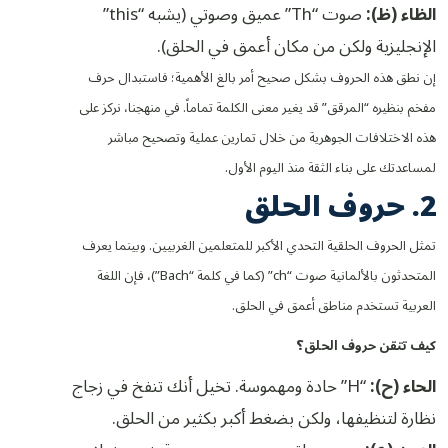
الظاء (ظ):
صوت “Th” عميق وصوتي (يشبه “this”
الإنجليزية ولكن من مكان أعمق في الحلق).
إن نطق هذه الحروف بشكل صحيح أمر بالغ الأهمية؛ فاستبدال حرف
مفخم بنظيره “المرقق” قد يغير معنى الكلمة تماماً. في منهجنا، نركز على
هذه الاختلافات الجوهرية من خلال تمارين عملية وتصحيح مباشر
لمساعدتك على بناء الثقة منذ اليوم الأول.
2. حروف الحلق
تمثل الحروف الحلقية التحدي الأكبر للمتعلمين الغربيين. وبينما يعرف
المتحدثون بالألمانية صوت “ch” (كما في كلمة “Bach”)، فإن اللغة
العربية تستخدم مناطق أعمق في الحلق.
كيف تتقن حروف الحلق؟
الحاء (ح):
“H” حادة ومهموسة. تخيل أنك تنفخ في زجاج
نظارة لتنظيفها، ولكن بضغط أكبر بكثير من الحلق.