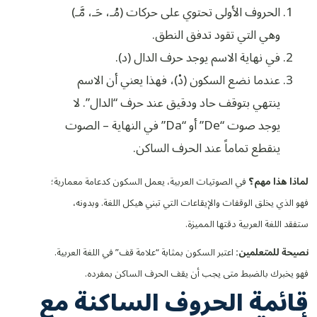
الحروف الأولى تحتوي على حركات (مُـ، حَـ، مَّـ)
وهي التي تقود تدفق النطق.
في نهاية الاسم يوجد حرف الدال (د).
عندما نضع السكون (دْ)، فهذا يعني أن الاسم
ينتهي بتوقف حاد ودقيق عند حرف “الدال”. لا
يوجد صوت “De” أو “Da” في النهاية – الصوت
ينقطع تماماً عند الحرف الساكن.
لماذا هذا مهم؟
في الصوتيات العربية، يعمل السكون كدعامة معمارية؛
فهو الذي يخلق الوقفات والإيقاعات التي تبني هيكل اللغة. وبدونه،
ستفقد اللغة العربية دقتها المميزة.
نصيحة للمتعلمين:
اعتبر السكون بمثابة “علامة قف” في اللغة العربية.
فهو يخبرك بالضبط متى يجب أن يقف الحرف الساكن بمفرده.
قائمة الحروف الساكنة مع