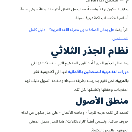
يخلق السكون توقفاً واضحاً، مما يجعل النطق أكثر حدة ودقة – وهي سمة
أساسية لاكتساب لكنة عربية أصيلة.
اقرأ أيضا:
هل يمكن الصلاة بدون معرفة اللغة العربية؟ – دليل كامل
للمسلمين
نظام الجذر الثلاثي
يعد نظام الجذور العربية أحد أقوى المفاهيم التي ستستكشفها في
دورات لغة عربية للمتحدثين بالألمانية
لدينا في
أكاديمية فكر
بالعربية
. نحن نقوم بتدريسه بطريقة بسيطة ومنظمة، تسهل عليك فهم
المفردات وحفظها وتطبيقها بكل ثقة.
منطق الأصول
تعتمد كل كلمة عربية تقريباً – وخاصة الأفعال – على جذر يتكون من ثلاثة
حروف ساكنة، وتسمى أيضاً “الراديكالات”. هذا الجذر يحمل المعنى
الجوهري والمجرد للكلمة.