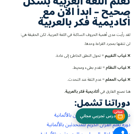
تعلم اللغة العربية بشكل
صحيح – ابدأ الآن مع
أكاديمية فكر بالعربية
لقد رأيت مدى أهمية الحروف الساكنة في اللغة العربية، لكن الحقيقة هي:
لن تتقنها بمجرد القراءة وحدها.
❌
غياب التقييم
= تحول النطق الخاطئ إلى عادة.
❌
غياب النظام
= تقدم بطيء ومحبِط.
❌
غياب المعلم
= عدم الثقة عند التحدث.
هنا نصنع الفارق في
أكاديمية فكر بالعربية.
دوراتنا تشمل:
مجاني
دورات اللغة العربية للمتحدثين بالألمانية
درس تجريبي مجاني
دورة تعلّم القرآن الكريم للمتحدثين بالألمانية