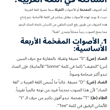
تُعد الحروف
المفخمة
أو الأصوات
الثقيلة
سمة مميزة للغة العربية؛
حيث لا يوجد لهذه الأصوات مقابل مباشر في اللغة الألمانية. يتم إنتاج
هذه الحروف عن طريق رفع الجزء الخلفي من اللسان باتجاه الحنك الرخو،
مما يمنح الصوت رنيناً ممتلئاً وصدى “ثقيلاً”.
1. الأصوات المفخمة الأربعة
الأساسية:
الصاد (ص):
“S” عميقة وثقيلة. بالمقارنة مع حرف السين
(س) “الخفيف” (كما في كلمة “Sonne” الألمانية)، فإن الصاد
تبدو أكثر ضخامة وصوتاً.
الضاد (ض):
“D” عميقة. غالباً ما تُسمى اللغة العربية بـ “لغة
الضاد” لأن هذا الصوت تحديداً فريد من نوعه عالمياً تقريباً.
الطاء (ط):
“T” مفخمة. تبدو أقوى بكثير من حرف الـ “t”
الألماني الرقيق في كلمة “Tee”.