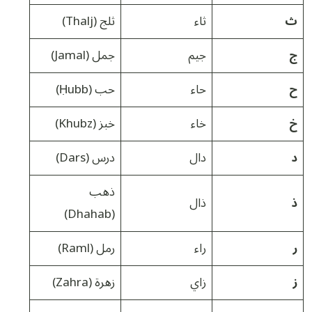
ث
ثاء
ثلج (Thalj)
ج
جيم
جمل (Jamal)
ح
حاء
حب (Ḥubb)
خ
خاء
خبز (Khubz)
د
دال
درس (Dars)
ذهب
ذ
ذال
(Dhahab)
ر
راء
رمل (Raml)
ز
زاي
زهرة (Zahra)