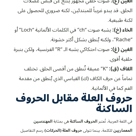
العين (ع):
صوت حلقي مجهور ينتج عن قبض عضلات
الحلق. قد يبدو غريباً للمبتدئين، لكنه ضروري للحصول على
لكنة طبيعية.
الخاء (خ):
يشبه صوت “ch” في الكلمات الألمانية “Loch” أو
“Rache”، ولكنه يُنطق بشكل أكثر خشونة.
الغين (غ):
صوت احتكاكي يشبه الـ “R” الفرنسية، ولكن بنبرة
حلقية أقوى.
القاف (ق):
“K” عميقة تُنطق من أقصى الحلق. تختلف
تماماً عن حرف الكاف (ك) القياسي الذي يُنطق من مقدمة
الفم كما في الألمانية.
حروف العلة مقابل الحروف
الساكنة
في اللغة العربية، تُعتبر
الحروف الساكنة
هي بمثابة
المهندسين
المعماريين
للكلمة، بينما تتولى
حروف العلة (الحركات)
رسم التفاصيل