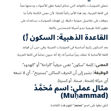
تتعلق الصوتيات بالقواعد التي تحكم كيفية نطق الأصوات ودمجها معاً.
في اللغة العربية، يعد هذا الأمر رائعاً للغاية؛ لأن معنى الكلمة غالباً ما
يتوقف على تفاصيل صوتية دقيقة. إن فهمك للصوتيات يساعدك على
تطوير لكنة طبيعية تبدو أصيلة للمتحدثين باللغة.
القاعدة الذهبية: السكون (ْ)
يعد السكون ركيزة أساسية في الصوتيات العربية. وفي حين أن قواعد
اللغة الألمانية لا تملك رمزاً مباشراً له، إلا أنه حيوي تماماً في اللغة العربية.
المعنى:
كلمة “سكون” تعني حرفياً “الراحة” أو “الهدوء”.
الوظيفة:
يشير إلى أن الحرف الساكن “يستريح”، أي لا تتبعه
أي حركة (فتحة، ضمة، أو كسرة).
مثال عملي: اسم مُحَمَّدْ
(Muḥammad)
لنلقِ نظرة على اسم “
محمد
” لفهم هذه القاعدة: