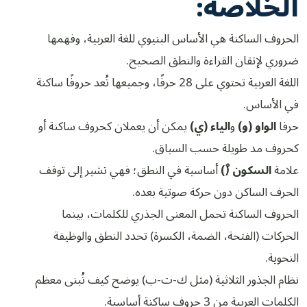
الخلاصة:
الحروف الساكنة هي الأساس البنيوي للغة العربية، وفهمها
ضروري لإتقان القراءة والنطق الصحيح.
اللغة العربية تحتوي على 28 حرفًا، وجميعها تُعد حروفًا ساكنة
في الأساس.
حرفا
الواو (و)
و
الياء (ي)
يمكن أن يعملان كحروف ساكنة أو
كحروف مد طويلة حسب السياق.
علامة
السكون (ْ)
أساسية في النطق؛ فهي تشير إلى توقف
الحرف الساكن دون حركة صوتية بعده.
الحروف الساكنة تحمل المعنى الجذري للكلمات، بينما
الحركات (الفتحة، الضمة، الكسرة) تحدد النطق والوظيفة
النحوية.
نظام الجذور الثلاثية (مثل ك-ت-ب) يوضح كيف تُبنى معظم
الكلمات العربية من 3 حروف ساكنة أساسية.