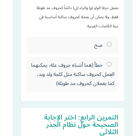
يعمل حرفا الواو (و) والياء (ي) دائماً كحروف مد طويلة
فقط، ولا يمكن أن يعملا كحروف ساكنة أساسية في
بنية الكلمات العربية.
صح
خطأ (هما أشباه حروف علة، يمكنهما
العمل كحروف ساكنة مثل كلمة ولد ويد،
كما يعملان كحروف مد طويلة)
التمرين الرابع: اختر الإجابة
الصحيحة حول نظام الجذر
الثلاثي