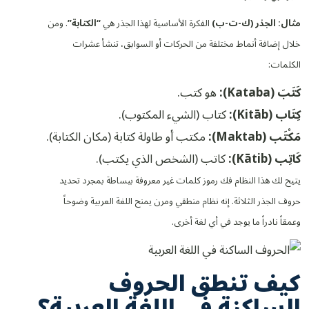
مثال: الجذر (ك-ت-ب)
الفكرة الأساسية لهذا الجذر هي
“الكتابة”
. ومن
خلال إضافة أنماط مختلفة من الحركات أو السوابق، تنشأ عشرات
الكلمات:
كَتَبَ (Kataba):
هو كتب.
كِتَاب (Kitāb):
كتاب (الشيء المكتوب).
مَكْتَب (Maktab):
مكتب أو طاولة كتابة (مكان الكتابة).
كَاتِب (Kātib):
كاتب (الشخص الذي يكتب).
يتيح لك هذا النظام فك رموز كلمات غير معروفة ببساطة بمجرد تحديد
حروف الجذر الثلاثة. إنه نظام منطقي ومرن يمنح اللغة العربية وضوحاً
وعمقاً نادراً ما يوجد في أي لغة أخرى.
كيف تنطق الحروف
الساكنة في اللغة العربية؟