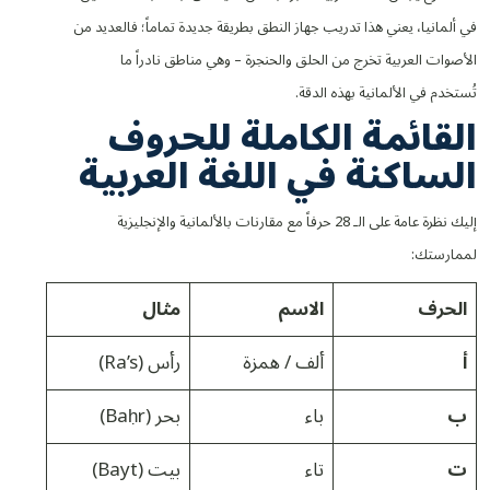
في ألمانيا، يعني هذا تدريب جهاز النطق بطريقة جديدة تماماً؛ فالعديد من
الأصوات العربية تخرج من الحلق والحنجرة – وهي مناطق نادراً ما
تُستخدم في الألمانية بهذه الدقة.
القائمة الكاملة للحروف
الساكنة في اللغة العربية
إليك نظرة عامة على الـ 28 حرفاً مع مقارنات بالألمانية والإنجليزية
لممارستك:
الحرف
الاسم
مثال
أ
ألف / همزة
رأس (Ra’s)
ب
باء
بحر (Baḥr)
ت
تاء
بيت (Bayt)