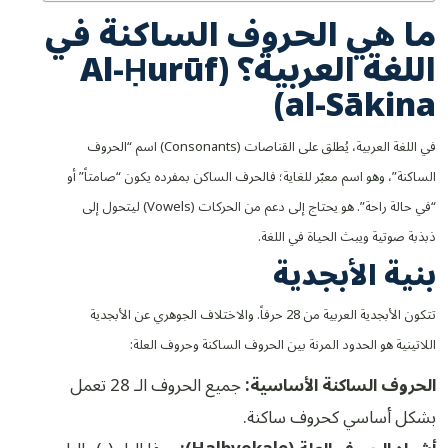
ما هي الحروف الساكنة في
اللغة العربية؟ (Al-Ḥurūf
al-Sākina)
في اللغة العربية، يُطلق على القناصات (Consonants) اسم “الحروف
الساكنة”، وهو اسم معبّر للغاية؛ فالحرف الساكن بمفرده يكون “صامتاً” أو
“في حالة راحة”. هو يحتاج إلى دعم من الحركات (Vowels) ليتحول إلى
ذبذبة صوتية ويبث الحياة في اللغة.
بنية الأبجدية
تتكون الأبجدية العربية من 28 حرفاً. والاختلاف الجوهري عن الأبجدية
اللاتينية هو الحدود المرنة بين الحروف الساكنة وحروف العلة:
الحروف الساكنة الأساسية:
جميع الحروف الـ 28 تعمل
بشكل أساسي كحروف ساكنة.