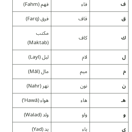
ف
فاء
فهم (Fahm)
ق
قاف
فرق (Farq)
مكتب
ك
كاف
(Maktab)
ل
لام
ليل (Layl)
م
ميم
مال (Māl)
ن
نون
نهر (Nahr)
هـ
هاء
هواء (Hawā’)
و
واو
ولد (Walad)
ي
ياء
يد (Yad)