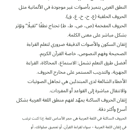
النطق العربي يتميز بأصوات غير موجودة في الألمانية مثل
الحروف الحلقية (ع، ح، خ، غ، ق).
الحروف المفخمة (ص، ض، ط، ظ) تحتاج نطقًا “ثقيلًا” وتؤثر
بشكل مباشر على معنى الكلمة.
إتقان السكون والأصوات الدقيقة ضروري لتعلم القراءة
الصحيحة وفهم النصوص، خاصة القرآن الكريم.
أفضل طرق التعلم تشمل: الاستماع، المحاكاة، القراءة
الجهرية، والتدريب المستمر على مخارج الحروف.
الأخطاء الشائعة لدى المبتدئين هي تجاهل الصوتيات
والانتقال مباشرة إلى القواعد أو المفردات.
إتقان الحروف الساكنة يمهّد لفهم منطق اللغة العربية بشكل
أسرع وأكثر دقة.
الحروف الساكنة في اللغة العربية هي حجر الأساس للغة. إذا كنت ترغب
في إتقان اللغة العربية – سواء لقراءة القرآن، أو تعميق صلواتك، أو