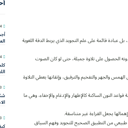
أح
24 يول
أجم
عبادة قائمة على علم التجويد الذي يربط الدقة اللغوية
الع
24 يول
ونه الحصول على تلاوة جميلة، حتى لو كان الصوت
كلم
الل
لهمس والجهر والتفخيم والترقيق، وإتقانها يعطي التلاوة
23 يول
واعد النون الساكنة كالإظهار والإدغام والإخفاء، وهي ما
شكر
الا
وإهمالها يجعل القراءة غير متناسقة.
23 يول
شكل طبيعي من التطبيق الصحيح للتجويد وفهم السياق