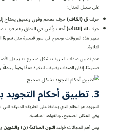
على سبيل المثال:
حرف
ق (القاف)
حرف مفخم وقوي وعميق يحتاج إل
حرف
ك (الكاف)
أخف وألين في النطق رغم قرب مخ
تظهر هذه الفروقات بوضوح في سور قصيرة مثل
سورة ا
التلاوة.
عدم تطبيق صفات الحروف بشكل صحيح قد يجعل الأصوات
صحيحًا. إتقان الصفات يضيف للتلاوة عمقًا وقوةً وجمالًا وتأثي
3. تطبيق أحكام التجويد بشكل صحيح
التجويد هو النظام الذي يحافظ على الطريقة الدقيقة ال
وفي المكان الصحيح، وبالقواعد المناسبة.
ومن أهم المجالات قواعد
النون الساكنة (ن) والتنوين
وا