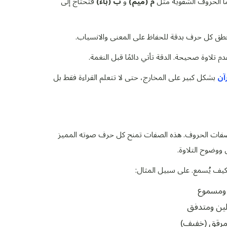
ا الحروف الشفوية مثل
م (ميم)
و
ب (باء)
فتحتاج إلى
 كل حرف بدقة للحفاظ على المعنى والانسياب.
تلاوة صحيحة. الدقة تأتي دائمًا قبل النغمة.
آن
بشكل كبير على المخارج، حتى لا تتعلم القراءة فقط بل
م صفات الحروف. هذه الصفات تمنح كل حرف صوته المميز
ووضوح التلاوة.
كيف يُسمع. على سبيل المثال:
ومسموع
ن ومتدفق
مرقق (خفيف)