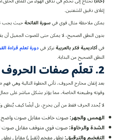
(حاء)
تحتاج إلى تحكم في تدفق الهواء من أعماق الحلق.
أم
إغلاق دقيق للشفتين.
يمكن ملاحظة مثال قوي في
سورة الفاتحة
حيث يجب نطق
بدون النطق الصحيح، لا يمكن حتى للصوت الجميل أن يقدم 
في
أكاديمية فكر بالعربية
نركز في
دورة تعلم قراءة القر
النطق الصحيح من البداية.
2. تعلّم صفات الحروف
بعد إتقان مخارج الحروف، تأتي الخطوة التالية وهي فه
وقوته وطبيعته الخاصة، مما يؤثر بشكل مباشر على جمال 
لا يُحدد الحرف فقط من أين يخرج، بل أيضًا كيف يُنطق و
الهمس والجهر:
صوت خافت مقابل صوت واضح 
الشدة والرخاوة:
صوت قوي متوقف مقابل صوت لي
التفخيم والترقيق:
نطق مفخم (ثقيل) مقابل نطق 