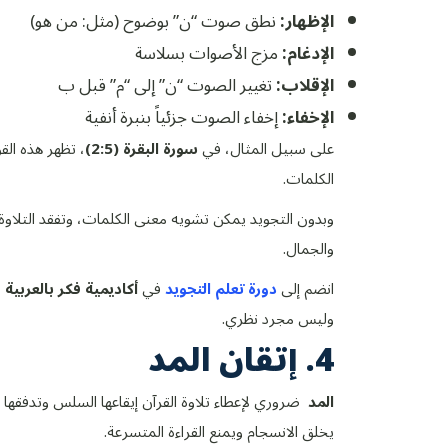
الإظهار:
نطق صوت “ن” بوضوح (مثل: من هو)
الإدغام:
مزج الأصوات بسلاسة
الإقلاب:
تغيير الصوت “ن” إلى “م” قبل ب
الإخفاء:
إخفاء الصوت جزئياً بنبرة أنفية
على سبيل المثال، في
سورة البقرة (2:5)
، تظهر هذه الق
الكلمات.
وبدون التجويد يمكن تشويه معنى الكلمات، وتفقد التلاوة
والجمال.
انضم إلى
دورة تعلم التجويد
في
أكاديمية فكر بالعربية
و
وليس مجرد نظري.
4. إتقان المد
المد
ضروري لإعطاء تلاوة القرآن إيقاعها السلس وتدفقها 
يخلق الانسجام ويمنع القراءة المتسرعة.