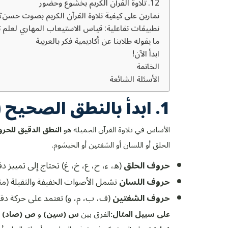
12. تلاوة القرآن الكريم بخشوع وحضور
تمارين على كيفية تلاوة القرآن الكريم بصوت حسن؟
تطبيقات تفاعلية: قياس الاستيعاب المهاري لعلم تلا
ما يقوله طلابنا عن أكاديمية فكر بالعربية
ابدأ الآن!
الخاتمة
الأسئلة الشائعة
1. ابدأ بالنطق الصحيح (مخارج الحروف)
الأساس في تلاوة القرآن الجميلة هو
النطق الدقيق للحرو
الحلق أو اللسان أو الشفتين أو الخيشوم.
حروف الحلق
(ه، ء، ح، ع، خ، غ) تحتاج إلى تمييز د
حروف اللسان
تشمل الأصوات الخفيفة والثقيلة (مثل س
حروف الشفتين
(ف، ب، م، و) تعتمد على حركة دق
على سبيل المثال:
الفرق بين
س (سين)
و
ص (صاد)
ف