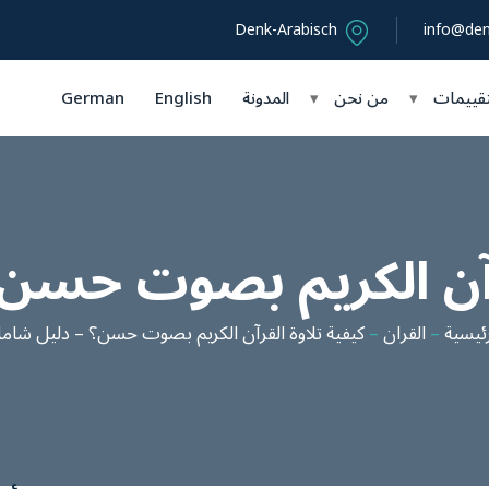
Denk-Arabisch
info@den
تقييمات
▾
من نحن
▾
المدونة
English
German
قرآن الكريم بصوت حسن
رئيسية
–
القران
–
كيفية تلاوة القرآن الكريم بصوت حسن؟ – دليل شام