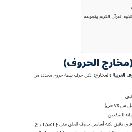
وة القرآن الكريم وتجويده
ف العربية (المخارج)
. لكل حرف نقطة خروج محددة من
قيق
 vs ص)
يقة للشفتين
رق دقيق لكنه أساسي.
حروف الحلق مثل
ع (عين)
و
ح