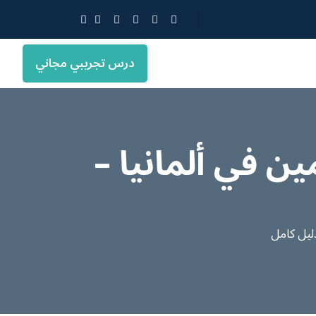
درس تجريبي مجاني
ين في ألمانيا –
دليل كامل