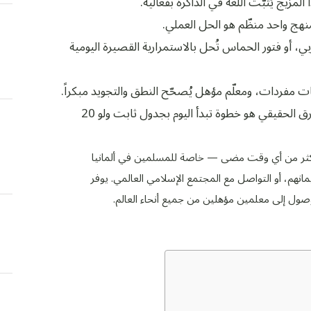
المزيج يُثبّت اللغة في الذاكرة بفعالية.
نهج واحد منظّم هو الحل العملي.
أو فتور الحماس تُحل بالاستمرارية القصيرة اليومية
ت مفردات، ومعلّم مؤهل يُصحّح النطق والتجويد مبكراً.
الانتظار أو التطبيقات العشوائية لن تصنع الفرق؛ الفارق الحقيقي هو خطوة تبدأ اليوم بجدول ثابت ولو 20
اً أكثر من أي وقت مضى — خاصة للمسلمين في ألمانيا
مانهم، أو التواصل مع المجتمع الإسلامي العالمي. يوفر
الوصول إلى معلمين مؤهلين من جميع أنحاء العالم.