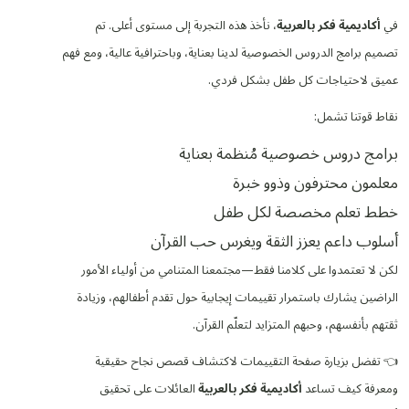
في
أكاديمية فكر بالعربية
، نأخذ هذه التجربة إلى مستوى أعلى. تم
تصميم برامج الدروس الخصوصية لدينا بعناية، وباحترافية عالية، ومع فهم
عميق لاحتياجات كل طفل بشكل فردي.
نقاط قوتنا تشمل:
برامج دروس خصوصية مُنظمة بعناية
معلمون محترفون وذوو خبرة
خطط تعلم مخصصة لكل طفل
أسلوب داعم يعزز الثقة ويغرس حب القرآن
لكن لا تعتمدوا على كلامنا فقط—مجتمعنا المتنامي من أولياء الأمور
الراضين يشارك باستمرار تقييمات إيجابية حول تقدم أطفالهم، وزيادة
ثقتهم بأنفسهم، وحبهم المتزايد لتعلّم القرآن.
👈 تفضل بزيارة صفحة التقييمات لاكتشاف قصص نجاح حقيقية
ومعرفة كيف تساعد
أكاديمية فكر بالعربية
العائلات على تحقيق