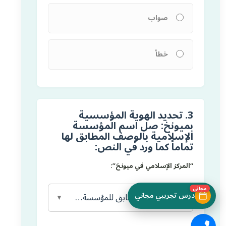
صواب
خطأ
3. تحديد الهوية المؤسسية
بميونخ: صل اسم المؤسسة
الإسلامية بالوصف المطابق لها
تماماً كما ورد في النص:
“المركز الإسلامي في ميونخ”:
مجاني
درس تجريبي مجاني
اختر الوصف المطابق للمؤسسة…