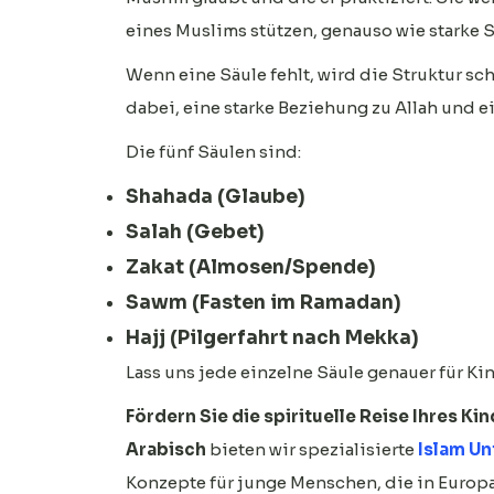
eines Muslims stützen, genauso wie starke 
Wenn eine Säule fehlt, wird die Struktur sc
dabei, eine starke Beziehung zu Allah und 
Die fünf Säulen sind:
Shahada (Glaube)
Salah (Gebet)
Zakat (Almosen/Spende)
Sawm (Fasten im Ramadan)
Hajj (Pilgerfahrt nach Mekka)
Lass uns jede einzelne Säule genauer für Kin
Fördern Sie die spirituelle Reise Ihres K
Arabisch
bieten wir spezialisierte
Islam Un
Konzepte für junge Menschen, die in Europa