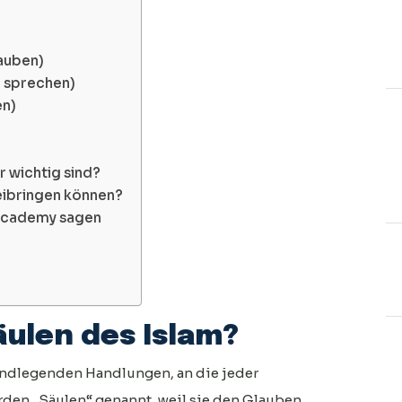
lauben)
h sprechen)
en)
r wichtig sind?
beibringen können?
 Academy sagen
äulen des Islam?
undlegenden Handlungen, an die jeder
erden „Säulen“ genannt, weil sie den Glauben