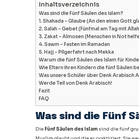
Inhaltsverzeichnis
Was sind die Fünf Säulen des Islam?
1. Shahada – Glaube (An den einen Gott g
2. Salah – Gebet (Fünfmal am Tag mit Alla
3. Zakat – Almosen (Menschen in Not helf
4. Sawm – Fasten im Ramadan
5. Hajj – Pilgerfahrt nach Mekka
Warum die fünf Säulen des Islam für Kinde
Wie Eltern ihren Kindern die fünf Säulen 
Was unsere Schüler über Denk Arabisch
Werde Teil von Denk Arabisch!
Fazit
FAQ
Was sind die Fünf S
Die
Fünf Säulen des Islam
sind die fünf gr
Muslim glaubt und die er praktiziert. Sie w