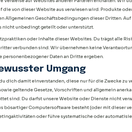
e Verweise auf Websites anderer Parteien enthalten. Wir 
uf die von dieser Website aus verwiesen wird. Produkte ode
en Allgemeinen Geschäftsbedingungen dieser Dritten. Auf
nicht unbedingt geteilt oder unterstützt.
zpraktiken oder Inhalte dieser Websites. Du trägst alle Ris
itter verbunden sind. Wir übernehmen keine Verantwortun
abe personenbezogener Daten an Dritte ergeben.
bewusster Umgang
du dich damit einverstanden, diese nur für die Zwecke zu 
sowie geltende Gesetze, Vorschriften und allgemein anerk
ttet sind. Du darfst unsere Website oder Dienste nicht ve
us bösartiger Computersoftware besteht (oder mit dieser ver
ingaktivitäten oder führe systematische oder automatisie