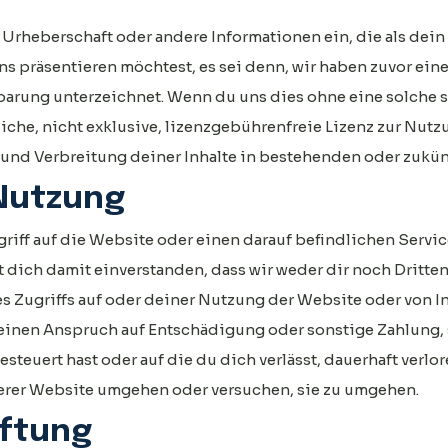
 Urheberschaft oder andere Informationen ein, die als dei
 präsentieren möchtest, es sei denn, wir haben zuvor eine
rung unterzeichnet. Wenn du uns dies ohne eine solche sch
liche, nicht exklusive, lizenzgebührenfreie Lizenz zur Nut
und Verbreitung deiner Inhalte in bestehenden oder zukün
 Nutzung
iff auf die Website oder einen darauf befindlichen Servi
st dich damit einverstanden, dass wir weder dir noch Dritt
Zugriffs auf oder deiner Nutzung der Website oder von In
 keinen Anspruch auf Entschädigung oder sonstige Zahlung
steuert hast oder auf die du dich verlässt, dauerhaft verlo
rer Website umgehen oder versuchen, sie zu umgehen.
aftung