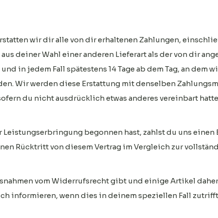
statten wir dir alle von dir erhaltenen Zahlungen, einschlie
 aus deiner Wahl einer anderen Lieferart als der von dir a
h und in jedem Fall spätestens 14 Tage ab dem Tag, an dem 
rden. Wir werden diese Erstattung mit denselben Zahlungsmi
fern du nicht ausdrücklich etwas anderes vereinbart hattest
 Leistungserbringung begonnen hast, zahlst du uns einen B
inen Rücktritt von diesem Vertrag im Vergleich zur vollstä
Ausnahmen vom Widerrufsrecht gibt und einige Artikel dah
 informieren, wenn dies in deinem speziellen Fall zutrifft