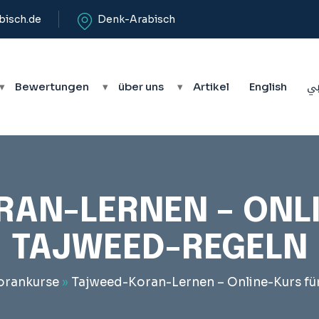
bisch.de
Denk-Arabisch
▾
Bewertungen
▾
über uns
▾
Artikel
English
بي
AN-LERNEN – ONL
TAJWEED-REGELN
orankurse
»
Tajweed-Koran-Lernen – Online-Kurs fü