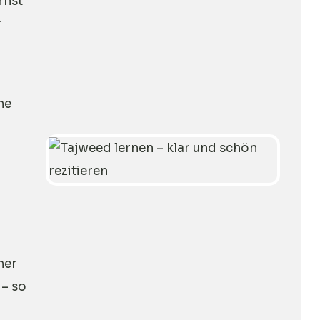
rnst
r
d
ne
her
 – so