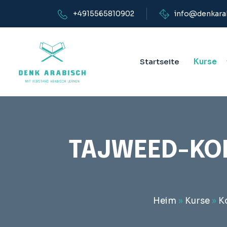
+4915565810902
info@denkara
Startseite
Kurse
TAJWEED-KOR
Heim
»
Kurse
»
K