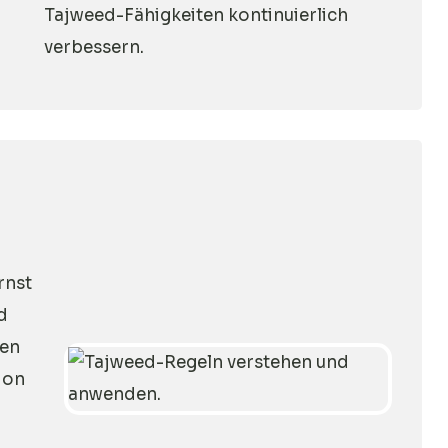
Tajweed-Fähigkeiten kontinuierlich
verbessern.
rnst
d
ben
ion