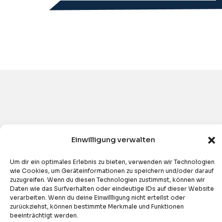
ANDERE VERWANDTE KURSE
Einwilligung verwalten
Andere Verwandte Kurse
Um dir ein optimales Erlebnis zu bieten, verwenden wir Technologien
wie Cookies, um Geräteinformationen zu speichern und/oder darauf
Hier sind die zugehörigen Kurse zu diesem Kurs,
zuzugreifen. Wenn du diesen Technologien zustimmst, können wir
Daten wie das Surfverhalten oder eindeutige IDs auf dieser Website
Sie werden sie nützlich finden:
verarbeiten. Wenn du deine Einwillligung nicht erteilst oder
zurückziehst, können bestimmte Merkmale und Funktionen
beeinträchtigt werden.