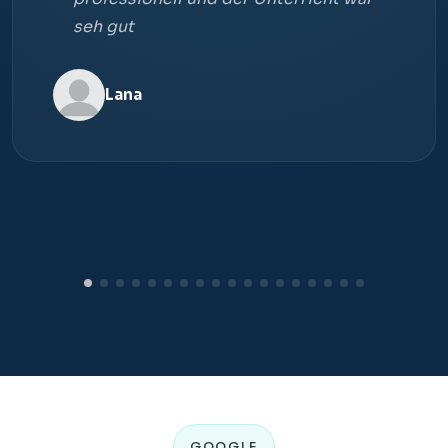
seh gut
Lana
GOOGLE