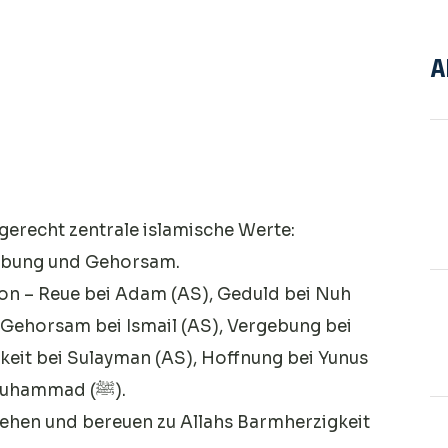
A
erecht zentrale islamische Werte:
gebung und Gehorsam.
ion – Reue bei Adam (AS), Geduld bei Nuh
, Gehorsam bei Ismail (AS), Vergebung bei
keit bei Sulayman (AS), Hoffnung bei Yunus
(AS) und vorbildlicher Charakter bei Muhammad (ﷺ).
stehen und bereuen zu Allahs Barmherzigkeit