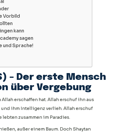
al
under
e Vorbild
ollten
ingen kann
 Academy sagen
e und Sprache!
S) – Der erste Mensch
ion über Vergebung
Allah erschaffen hat. Allah erschuf ihn aus
und ihm Intelligenz verlieh. Allah erschuf
ie lebten zusammen im Paradies.
genießen, außer einem Baum. Doch Shaytan