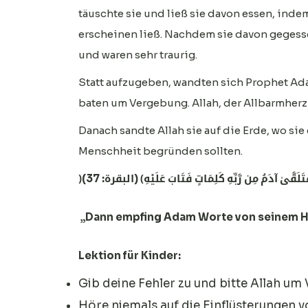
täuschte sie und ließ sie davon essen, indem 
erscheinen ließ. Nachdem sie davon gegessen
und waren sehr traurig.
Statt aufzugeben, wandten sich Prophet Ad
baten um Vergebung. Allah, der Allbarmherz
Danach sandte Allah sie auf die Erde, wo si
Menschheit begründen sollten.
﴿َتَلَقَّىٰ آدَمُ مِن رَّبِّهِ كَلِمَاتٍ فَتَابَ عَلَيْهِ﴾ (البقرة: 37
„Dann empfing Adam Worte von seinem Her
Lektion für Kinder:
Gib deine Fehler zu und bitte Allah u
Höre niemals auf die Einflüsterungen 