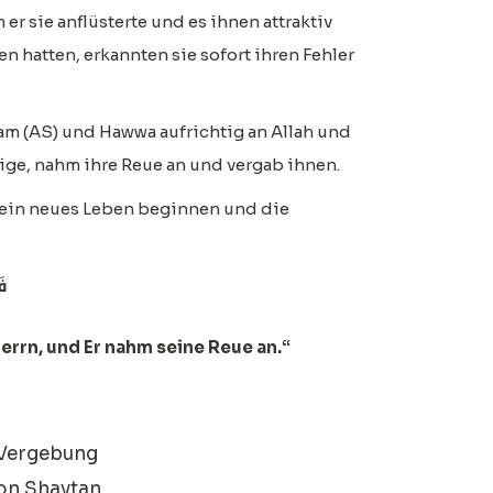
er sie anflüsterte und es ihnen attraktiv
 hatten, erkannten sie sofort ihren Fehler
am (AS) und Hawwa aufrichtig an Allah und
ige, nahm ihre Reue an und vergab ihnen.
e ein neues Leben beginnen und die
ف)
rn, und Er nahm seine Reue an.“
m Vergebung
von Shaytan