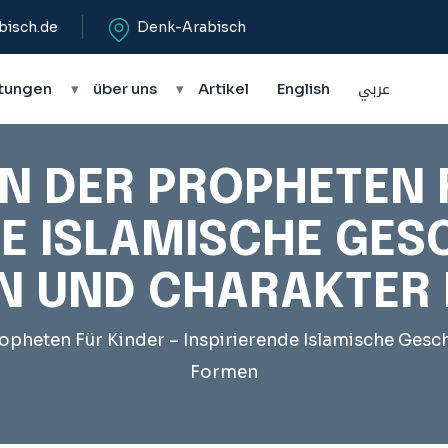
bisch.de
Denk-Arabisch
tungen
▾
über uns
▾
Artikel
English
عربي
N DER PROPHETEN F
E ISLAMISCHE GES
N UND CHARAKTER
opheten Für Kinder – Inspirierende Islamische Gesc
Formen