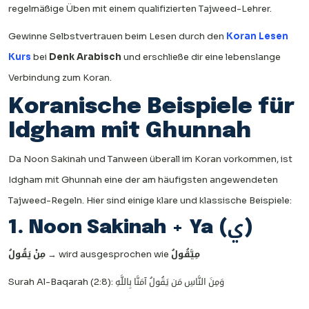
regelmäßige Üben mit einem qualifizierten Tajweed-Lehrer.
Gewinne Selbstvertrauen beim Lesen durch den
Koran Lesen
Kurs
bei
Denk Arabisch
und erschließe dir eine lebenslange
Verbindung zum Koran.
Koranische Beispiele für
Idgham mit Ghunnah
Da Noon Sakinah und Tanween überall im Koran vorkommen, ist
Idgham mit Ghunnah eine der am häufigsten angewendeten
Tajweed-Regeln. Hier sind einige klare und klassische Beispiele:
1. Noon Sakinah + Ya (ي)
مِنْ يَقُولُ
→ wird ausgesprochen wie
مِيَّقُولُ
Surah Al-Baqarah (2:8): وَمِنَ النَّاسِ مَن يَقُولُ آمَنَّا بِاللَّهِ