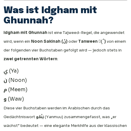
Was ist Idgham mit
Ghunnah?
Idgham mit Ghunnah
ist eine Tajweed-Regel, die angewendet
wird, wenn ein
Noon Sakinah (نْ)
oder
Tanween (ً ٍ ٌ)
von einem
der folgenden vier Buchstaben gefolgt wird — jedoch stets in
zwei getrennten Wörtern
:
ي
(Ya)
ن
(Noon)
م
(Meem)
و
(Waw)
Diese vier Buchstaben werden im Arabischen durch das
Gedächtniswort
يَنْمُو
(Yanmuu) zusammengefasst, was „er
wächst“ bedeutet — eine elegante Merkhilfe aus der klassischen