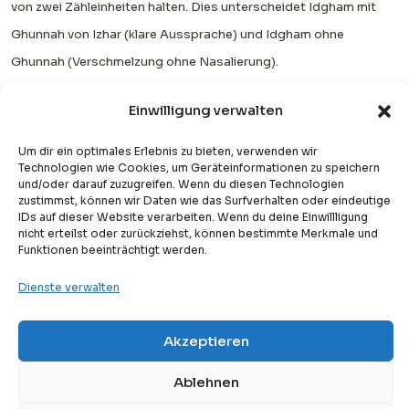
von zwei Zähleinheiten halten. Dies unterscheidet Idgham mit
Ghunnah von Izhar (klare Aussprache) und Idgham ohne
Ghunnah (Verschmelzung ohne Nasalierung).
Indem du das Gedächtniswort يَنْمُو auswendig lernst und
Einwilligung verwalten
verstehst, warum die Regel gilt, können Muslime den Koran mit
Um dir ein optimales Erlebnis zu bieten, verwenden wir
größerer Genauigkeit rezitieren, häufige Tajweed-Fehler
Technologien wie Cookies, um Geräteinformationen zu speichern
vermeiden und die präzise Art und Weise ehren, in der Allahs
und/oder darauf zuzugreifen. Wenn du diesen Technologien
zustimmst, können wir Daten wie das Surfverhalten oder eindeutige
Worte offenbart und überliefert wurden.
IDs auf dieser Website verarbeiten. Wenn du deine Einwillligung
nicht erteilst oder zurückziehst, können bestimmte Merkmale und
Ob du ein Anfänger bist, der sein Fundament aufbaut, oder ein
Funktionen beeinträchtigt werden.
fortgeschrittener Schüler, der sein Tajweed-Wissen
Dienste verwalten
vervollständigt — die Beherrschung von Idgham mit Ghunnah ist
ein bedeutungsvoller und lohnender Schritt auf deiner
Akzeptieren
Free
Koranischen Reise.
Kostenlose Probestunde
Ablehnen
FAQs