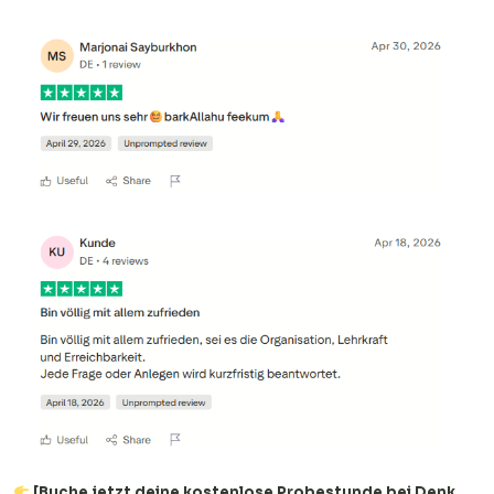
[Buche jetzt deine kostenlose Probestunde bei Denk