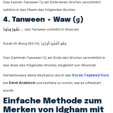
Das Kasrah-Tanween (ٍ) am Ende eines Wortes verschmilzt
nahtlos in das Meem des folgenden Wortes.
4. Tanween + Waw (و)
غَفُورٌ وَدُودٌ
→ das Tanween schmilzt in Waw ein
Surah Al-Buruj (85:14): وَهُوَ الْغَفُورُ الْوَدُودُ
Das Dammah-Tanween (ٌ) am Ende des Wortes verschmilzt in
das Waw des folgenden Wortes, begleitet von Ghunnah.
Perfektioniere deine Rezitation durch den
Koran Tajweed Kurs
bei
Denk Arabisch
und rezitiere so schön, wie es offenbart
wurde.
Einfache Methode zum
Merken von Idgham mit