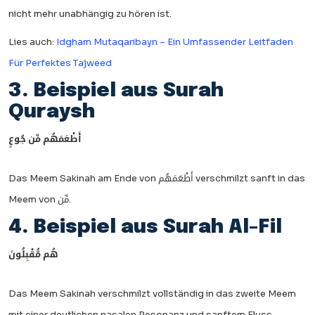
nicht mehr unabhängig zu hören ist.
Lies auch:
Idgham Mutaqaribayn – Ein Umfassender Leitfaden
Für Perfektes Tajweed
3. Beispiel aus Surah
Quraysh
أَطْعَمَهُ
م مِّ
ن جُوعٍ
Das Meem Sakinah am Ende von أَطْعَمَهُم verschmilzt sanft in das
Meem von مِّن.
4. Beispiel aus Surah Al-Fil
هُ
م مُّ
قْبِلُونَ
Das Meem Sakinah verschmilzt vollständig in das zweite Meem
mit einer deutlichen nasalen Resonanz und sanftem Fluss.