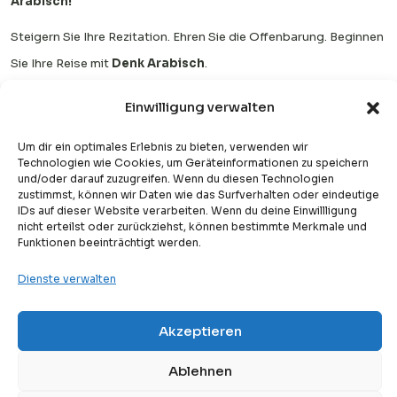
Arabisch!
Steigern Sie Ihre Rezitation. Ehren Sie die Offenbarung. Beginnen
Sie Ihre Reise mit
Denk Arabisch
.
Einwilligung verwalten
Um dir ein optimales Erlebnis zu bieten, verwenden wir
Lerne den Quran mit Denk
Technologien wie Cookies, um Geräteinformationen zu speichern
und/oder darauf zuzugreifen. Wenn du diesen Technologien
Arabisch Akademie
zustimmst, können wir Daten wie das Surfverhalten oder eindeutige
IDs auf dieser Website verarbeiten. Wenn du deine Einwillligung
nicht erteilst oder zurückziehst, können bestimmte Merkmale und
Meistere das Lesen und Verstehen des Qurans
Funktionen beeinträchtigt werden.
mit strukturierter und persönlicher
Dienste verwalten
Begleitung
Akzeptieren
Free
Kostenlose Probestunde
Kostenlose Probestunde testen
Ablehnen