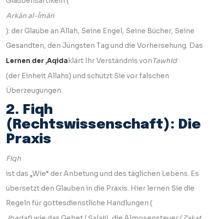
Glaubensartikeln (
Arkān al-Īmān
): der Glaube an Allah, Seine Engel, Seine Bücher, Seine
Gesandten, den Jüngsten Tag und die Vorhersehung. Das
klärt Ihr Verständnis von
Tawhid
Lernen der ‚Aqida
(der Einheit Allahs) und schützt Sie vor falschen
Überzeugungen.
2. Fiqh
(Rechtswissenschaft): Die
Praxis
Fiqh
ist das „Wie“ der Anbetung und des täglichen Lebens. Es
übersetzt den Glauben in die Praxis. Hier lernen Sie die
Regeln für gottesdienstliche Handlungen (
‚Ibadat
) wie das Gebet (
Salah
), die Almosensteuer (
Zakat