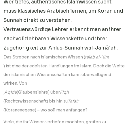
Wer tiefes, authentisches Islamwissen sucht,
muss klassisches Arabisch lernen, um Koran und
Sunnah direkt zu verstehen.
Vertrauenswürdige Lehrer erkennt man an ihrer
nachvollziehbaren Wissenskette und ihrer
Zugehörigkeit zur Ahlus-Sunnah wal-Jamāʿah.
Das Streben nach islamischem Wissen (
ṭalab al-ʿilm
) ist eine der edelsten Handlungen im Islam. Doch die Weite
der islamischen Wissenschaften kann überwältigend
wirken. Von
‚Aqida
(Glaubenslehre) über
Fiqh
(Rechtswissenschaft) bis hin zu
Tafsir
(Koranexegese) – wo soll man anfangen?
Viele, die ihr Wissen vertiefen möchten, greifen zu