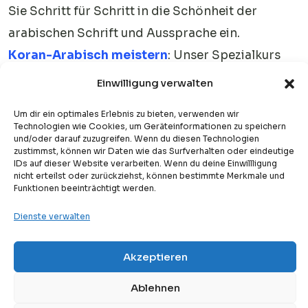
Sie Schritt für Schritt in die Schönheit der
arabischen Schrift und Aussprache ein.
Koran-Arabisch meistern
: Unser Spezialkurs
für alle, die den tiefen Wunsch haben, den
Einwilligung verwalten
Heiligen Koran in seiner Originalsprache zu lesen
Um dir ein optimales Erlebnis zu bieten, verwenden wir
und zu verstehen. Tauchen Sie ein in die
Technologien wie Cookies, um Geräteinformationen zu speichern
und/oder darauf zuzugreifen. Wenn du diesen Technologien
klassische Sprache und die spirituelle Tiefe der
zustimmst, können wir Daten wie das Surfverhalten oder eindeutige
IDs auf dieser Website verarbeiten. Wenn du deine Einwillligung
Offenbarung.
nicht erteilst oder zurückziehst, können bestimmte Merkmale und
Funktionen beeinträchtigt werden.
Spezialisierte Kurse für Jede
Dienste verwalten
Alters- und Lerngruppe
Akzeptieren
Free
Arabisch Unterricht für Kinder
: Spielerisch und
Kostenlose Probestunde
Ablehnen
mit viel Freude führen unsere erfahrenen