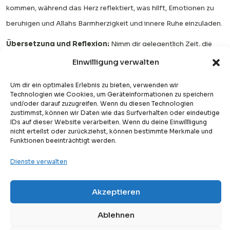
kommen, während das Herz reflektiert, was hilft, Emotionen zu
beruhigen und Allahs Barmherzigkeit und innere Ruhe einzuladen.
Übersetzung und Reflexion:
Nimm dir gelegentlich Zeit, die
Übersetzung oder Erklärung dessen zu lesen, was du rezitiert
Einwilligung verwalten
oder gehört hast. Dieser Schritt vertieft das Verständnis, stärkt
Um dir ein optimales Erlebnis zu bieten, verwenden wir
die Reflexion und verwandelt die Beschäftigung mit dem Quran
Technologien wie Cookies, um Geräteinformationen zu speichern
und/oder darauf zuzugreifen. Wenn du diesen Technologien
von bloßem Kontakt zu bewusster Rechtleitung und Einsicht.
zustimmst, können wir Daten wie das Surfverhalten oder eindeutige
IDs auf dieser Website verarbeiten. Wenn du deine Einwillligung
Lies auch:
Vorteile Des Koran Lesens Zum Fajr-Gebet
nicht erteilst oder zurückziehst, können bestimmte Merkmale und
Funktionen beeinträchtigt werden.
Was unsere Schüler über
Denk Arabisch Academy
Dienste verwalten
sagen
Akzeptieren
Free
Kostenlose Probestunde
Sehen Sie, was unsere Schüler über das Lernen bei der Denk
Ablehnen
Arabisch Academy auf Trustpilot sagen. Lesen Sie ihre