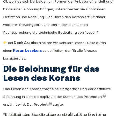
Obwohl es sich bei beiden um Formen der Anbetung handelt und
beide eine Belohnung bringen, unterscheiden sie sich in ihrer
Definition und Regelung. Das Hören des Korans erfüllt daher
weder im Sprachgebrauch noch in der islamischen
Rechtsprechung die technische Bedeutung von “Lesen”.
Bei
Denk Arabisch
helfen wir Schülern, diese Lücke durch
einen
Koran Lesekurs
zu schließen, der für alle Niveaus
konzipiert ist.
Die Belohnung für das
Lesen des Korans
Das Lesen des Korans trägt eine einzigartige und klar definierte
Belohnung in sich, die explizit in der Sunnah des Propheten ﷺ
erwähnt wird. Der Prophet ﷺ sagte:
“من قرأ حرفًا من كتاب الله فله به حسنة، والحسنة بعشر أمثالها، لا