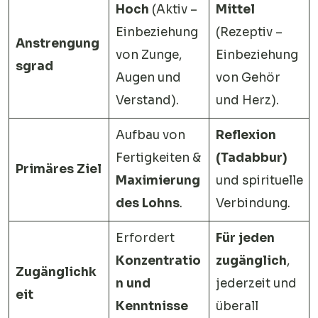
Hoch
(Aktiv –
Mittel
Einbeziehung
(Rezeptiv –
Anstrengung
von Zunge,
Einbeziehung
sgrad
Augen und
von Gehör
Verstand).
und Herz).
Aufbau von
Reflexion
Fertigkeiten &
(Tadabbur)
Primäres Ziel
Maximierung
und spirituelle
des Lohns
.
Verbindung.
Erfordert
Für jeden
Konzentratio
zugänglich
,
Zugänglichk
n und
jederzeit und
eit
Kenntnisse
überall