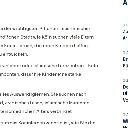
A
e der wichtigsten Pflichten muslimischer
Z
eundlichen Stadt wie Köln suchen viele Eltern
Ar
 Koran Lernen, die ihren Kindern helfen,
u entwickeln.
Br
anlehrer oder islamische Lernzentren – Köln
Fü
 möchten, dass ihre Kinder eine starke
Da
nelles Auswendiglernen. Sie suchen nach
Ul
Vo
, arabisches Lesen, islamische Manieren
terschiedlichen Alters verbindet.
Wi
arum das Koranlernen wichtig ist, wie Sie die