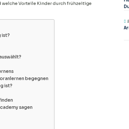
Hä
welche Vorteile Kinder durch frühzeitige
Du
Ar
 ist?
 auswählt?
ernens
Koranlernen begegnen
g ist?
finden
 Academy sagen