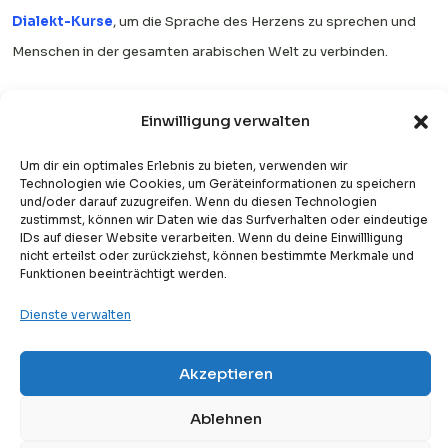
Dialekt-Kurse
, um die Sprache des Herzens zu sprechen und
Menschen in der gesamten arabischen Welt zu verbinden.
Einwilligung verwalten
Lerne den Quran mit Denk
Um dir ein optimales Erlebnis zu bieten, verwenden wir
Technologien wie Cookies, um Geräteinformationen zu speichern
Arabisch Akademie
und/oder darauf zuzugreifen. Wenn du diesen Technologien
zustimmst, können wir Daten wie das Surfverhalten oder eindeutige
IDs auf dieser Website verarbeiten. Wenn du deine Einwillligung
Meistere das Lesen und Verstehen des Qurans
nicht erteilst oder zurückziehst, können bestimmte Merkmale und
Funktionen beeinträchtigt werden.
mit strukturierter und persönlicher
Begleitung
Dienste verwalten
Akzeptieren
Free
Kostenlose Probestunde
Kostenlose Probestunde testen
Ablehnen