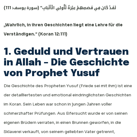
لَقَدْ كَانَ فِي قَصَصِهِمْ عِبْرَةٌ لِّأُولِي الْأَلْبَابِ“ (سورة يوسف: 111)
„Wahrlich, in ihren Geschichten liegt eine Lehre für die
Verständigen.“ (Koran 12:111)
1. Geduld und Vertrauen
in Allah – Die Geschichte
von Prophet Yusuf
Die Geschichte des Propheten Yusuf (Friede sei mit ihm) ist eine
der detailliertesten und emotional eindringlichsten Geschichten
im Koran. Sein Leben war schon in jungen Jahren voller
schmerzhafter Prüfungen. Aus Eifersucht wurde er von seinen
eigenen Brüdern verraten, in einen Brunnen geworfen, in die
Sklaverei verkauft, von seinem geliebten Vater getrennt,