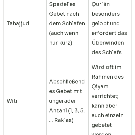
Spezielles
Qurʾān
Gebet nach
besonders
Tahajjud
dem Schlafen
gelobt und
(auch wenn
erfordert das
nur kurz)
Überwinden
des Schlafs.
Wird oft im
Rahmen des
Abschließend
Qiyam
es Gebet mit
verrichtet;
Witr
ungerader
kann aber
Anzahl (1, 3, 5,
auch einzeln
… Rakʿas)
gebetet
werden.