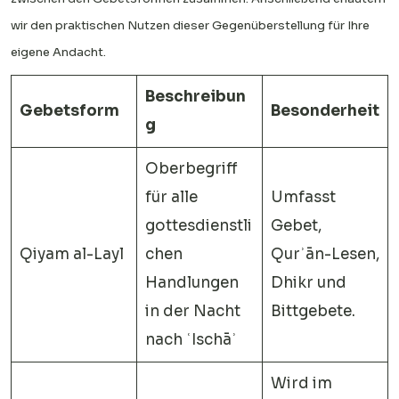
wir den praktischen Nutzen dieser Gegenüberstellung für Ihre
eigene Andacht.
Beschreibun
Gebetsform
Besonderheit
g
Oberbegriff
für alle
Umfasst
gottesdienstli
Gebet,
Qiyam al-Layl
chen
Qurʾān-Lesen,
Handlungen
Dhikr und
in der Nacht
Bittgebete.
nach ʿIschāʾ
Wird im