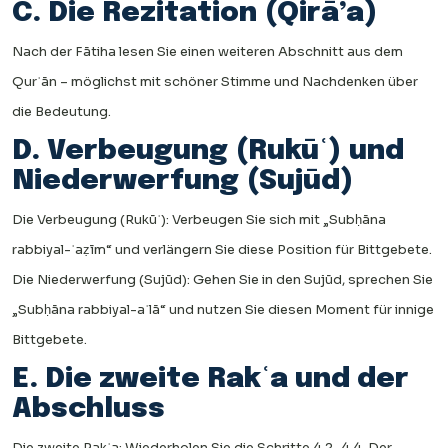
C. Die Rezitation (Qirā’a)
Nach der Fātiha lesen Sie einen weiteren Abschnitt aus dem
Qurʾān – möglichst mit schöner Stimme und Nachdenken über
die Bedeutung.
D. Verbeugung (Rukūʿ) und
Niederwerfung (Sujūd)
Die Verbeugung (Rukūʿ): Verbeugen Sie sich mit „Subḥāna
rabbiyal-ʿaẓīm“ und verlängern Sie diese Position für Bittgebete.
Die Niederwerfung (Sujūd): Gehen Sie in den Sujūd, sprechen Sie
„Subḥāna rabbiyal-aʿlā“ und nutzen Sie diesen Moment für innige
Bittgebete.
E. Die zweite Rakʿa und der
Abschluss
Die zweite Rakʿa: Wiederholen Sie die Schritte 4.2–4.4. Der