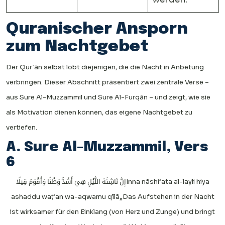
Quranischer Ansporn
zum Nachtgebet
Der Qurʾān selbst lobt diejenigen, die die Nacht in Anbetung
verbringen. Dieser Abschnitt präsentiert zwei zentrale Verse –
aus Sure Al-Muzzammil und Sure Al-Furqān – und zeigt, wie sie
als Motivation dienen können, das eigene Nachtgebet zu
vertiefen.
A. Sure Al-Muzzammil, Vers
6
إِنَّ نَاشِئَةَ اللَّيْلِ هِيَ أَشَدُّ وَطْئًا وَأَقْوَمُ قِيلًا
Inna nāshi’ata al-layli hiya
ashaddu waṭ’an wa-aqwamu qīlā
„Das Aufstehen in der Nacht
ist wirksamer für den Einklang (von Herz und Zunge) und bringt