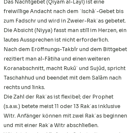
Das Nachtgebet (Qiyam al-Layl) ist eine
freiwillige Andacht nach dem ʿIschāʾ-Gebet bis
zum Fadschr und wird in Zweier-Rakʿas gebetet.
Die Absicht (Niyya) fasst man still im Herzen, ein
lautes Aussprechen ist nicht erforderlich.
Nach dem Eröffnungs-Takbīr und dem Bittgebet
rezitiert man al-Fātiha und einen weiteren
Koranabschnitt, macht Rukūʿ und Sujūd, spricht
Taschahhud und beendet mit dem Salām nach
rechts und links.
Die Zahl der Rakʿas ist flexibel; der Prophet
(s.a.w.) betete meist 11 oder 13 Rakʿas inklusive
Witr. Anfänger können mit zwei Rakʿas beginnen
und mit einer Rakʿa Witr abschließen.