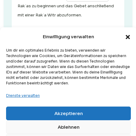
Rakʿas zu beginnen und das Gebet anschließend
mit einer Rakʿa Witr abzuformen.
Einwilligung verwalten
5. Spirituelle Gewichtung
Um dir ein optimales Erlebnis zu bieten, verwenden wir
Technologien wie Cookies, um Geräteinformationen zu speichern
Welcher Grundsatz gilt laut dem Text bezüglich der
und/oder darauf zuzugreifen. Wenn du diesen Technologien
zustimmst, können wir Daten wie das Surfverhalten oder eindeutige
Anzahl und Qualität der Gebetseinheiten (Rakʿas)?
IDs auf dieser Website verarbeiten. Wenn du deine Einwillligung
nicht erteilst oder zurückziehst, können bestimmte Merkmale und
Funktionen beeinträchtigt werden.
Das Wichtigste ist es, so viele
Rakʿas wie möglich so schnell wie
Dienste verwalten
möglich hintereinander zu
verrichten.
Akzeptieren
Free
Kostenlose Probestunde
Ablehnen
Selbst zwei Rakʿas mit voller