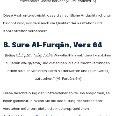
treffendere Worte hervor.“ (Al-Muzzammil, 6)
Diese Ayah unterstreicht, dass die nächtliche Andacht nicht nur
belohnt wird, sondern auch die Qualität der Rezitation und
Konzentration verbessert.
B. Sure Al-Furqān, Vers 64
﴿وَالَّذِينَ يَبِيتُونَ لِرَبِّهِمْ سُجَّدًا وَقِيَامًا﴾
Wa-alladhīna yabītūna li-rabbihim
sujjadan wa-qiyāmā
„Und diejenigen, die die Nacht verbringen,
indem sie sich vor ihrem Herrn niederwerfen und (zum Gebet)
aufstehen.“ (Al-Furqān, 64)
Diese Beschreibung der Gottesdiener sollte uns anspornen, es
ihnen gleichzutun. Wenn Sie die Bedeutung der Verse tiefer
verstehen möchten, bieten die muttersprachlichen