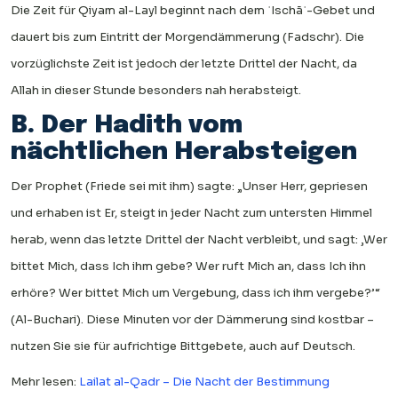
Die Zeit für Qiyam al-Layl beginnt nach dem ʿIschāʾ-Gebet und
dauert bis zum Eintritt der Morgendämmerung (Fadschr). Die
vorzüglichste Zeit ist jedoch der letzte Drittel der Nacht, da
Allah in dieser Stunde besonders nah herabsteigt.
B. Der Hadith vom
nächtlichen Herabsteigen
Der Prophet (Friede sei mit ihm) sagte: „Unser Herr, gepriesen
und erhaben ist Er, steigt in jeder Nacht zum untersten Himmel
herab, wenn das letzte Drittel der Nacht verbleibt, und sagt: ‚Wer
bittet Mich, dass Ich ihm gebe? Wer ruft Mich an, dass Ich ihn
erhöre? Wer bittet Mich um Vergebung, dass ich ihm vergebe?’“
(Al-Buchari). Diese Minuten vor der Dämmerung sind kostbar –
nutzen Sie sie für aufrichtige Bittgebete, auch auf Deutsch.
Mehr lesen:
Lailat al-Qadr – Die Nacht der Bestimmung