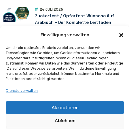
24 JULI 2026
Zuckerfest / Opferfest Wünsche Auf
Arabisch – Der Komplette Leitfaden
Einwilligung verwalten
24 JULI 2026
Um dir ein optimales Erlebnis zu bieten, verwenden wir
Bruder Auf Arabisch – Dein Leitfaden Für
Technologien wie Cookies, um Geräteinformationen zu speichern
und/oder darauf zuzugreifen. Wenn du diesen Technologien
Die Arabische Sprache
zustimmst, können wir Daten wie das Surfverhalten oder eindeutige
IDs auf dieser Website verarbeiten. Wenn du deine Einwillligung
nicht erteilst oder zurückziehst, können bestimmte Merkmale und
Funktionen beeinträchtigt werden.
23 JULI 2026
Danke Sagen Auf Arabisch – Der Ultimative
Dienste verwalten
Leitfaden Zum Ausdruck Von Dankbarkeit
Akzeptieren
Free
Kostenlose Probestunde
23 JULI 2026
Ablehnen
Wie Sagt Man Hallo Auf Arabisch? – 10+