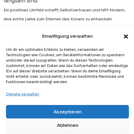
langsam sind
Ein positives Umfeld schafft Selbstvertrauen und hilft Kindern,
eine echte Liebe zum Erlernen des Korans zu entwickeln.
Lies auch:
Kinder Des Korans – Was Muslimische Schüler Lernen
Einwilligung verwalten
12. Wie verändert ein
Um dir ein optimales Erlebnis zu bieten, verwenden wir
qualifizierter
Technologien wie Cookies, um Geräteinformationen zu speichern
und/oder darauf zuzugreifen. Wenn du diesen Technologien
Koranlehrer den
zustimmst, können wir Daten wie das Surfverhalten oder eindeutige
IDs auf dieser Website verarbeiten. Wenn du deine Einwillligung
Fortschritt Ihres
nicht erteilst oder zurückziehst, können bestimmte Merkmale und
Funktionen beeinträchtigt werden.
Kindes?
Dienste verwalten
Während Eltern eine große Rolle spielen, kann ein qualifizierter
Lehrer die Lernerfahrung eines Kindes erheblich verbessern.
Akzeptieren
Free
Professionelle Lehrer bringen Struktur, Erfahrung und die richtige
Kostenlose Probestunde
Methodik mit, die von Anfang an korrektes Lernen gewährleisten.
Ablehnen