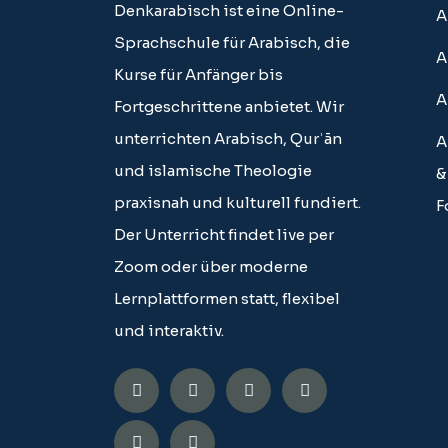
Denkarabisch ist eine Online-
A
Sprachschule für Arabisch, die
A
Kurse für Anfänger bis
A
Fortgeschrittene anbietet. Wir
unterrichten Arabisch, Qurʾān
A
und islamische Theologie
&
praxisnah und kulturell fundiert.
F
Der Unterricht findet live per
Zoom oder über moderne
Lernplattformen statt, flexibel
und interaktiv.