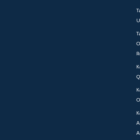
T
U
T
O
R
K
Q
K
O
K
A
A