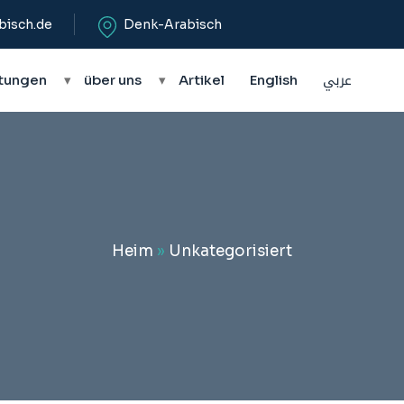
bisch.de
Denk-Arabisch
tungen
▾
über uns
▾
Artikel
English
عربي
Heim
»
Unkategorisiert