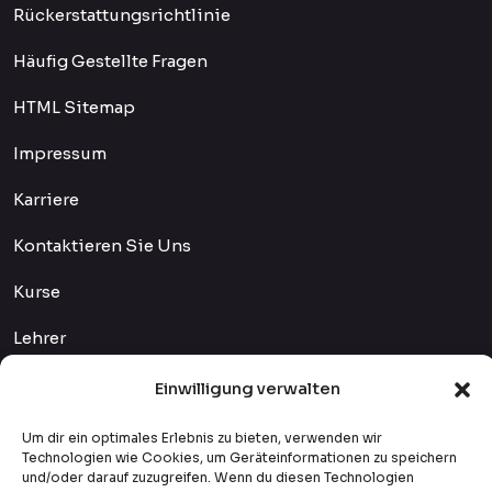
Rückerstattungsrichtlinie
Häufig Gestellte Fragen
HTML Sitemap
Impressum
Karriere
Kontaktieren Sie Uns
Kurse
Lehrer
Qualitätskontrolle Und Verfahren
Einwilligung verwalten
Studentenanmeldung
Um dir ein optimales Erlebnis zu bieten, verwenden wir
Technologien wie Cookies, um Geräteinformationen zu speichern
Über Uns
und/oder darauf zuzugreifen. Wenn du diesen Technologien