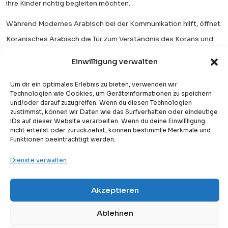
ihre Kinder richtig begleiten möchten.
Während Modernes Arabisch bei der Kommunikation hilft, öffnet
Koranisches Arabisch die Tür zum Verständnis des Korans und
zur tiefen spirituellen Verbindung zu Allah.
Einwilligung verwalten
Der beste Ansatz ist nicht die Wahl zwischen beiden, sondern
Um dir ein optimales Erlebnis zu bieten, verwenden wir
Kindern zu helfen, in beiden Schritt für Schritt zu wachsen – mit
Technologien wie Cookies, um Geräteinformationen zu speichern
und/oder darauf zuzugreifen. Wenn du diesen Technologien
Geduld und Beständigkeit.
zustimmst, können wir Daten wie das Surfverhalten oder eindeutige
IDs auf dieser Website verarbeiten. Wenn du deine Einwillligung
Wenn Lernen Freude macht und sinnvoll ist, lernen Kinder nicht
nicht erteilst oder zurückziehst, können bestimmte Merkmale und
Funktionen beeinträchtigt werden.
nur eine Sprache – sie entwickeln eine lebenslange Verbindung
zum Koran.
Dienste verwalten
FAQs
Akzeptieren
Free
1. Was ist der Unterschied
Kostenlose Probestunde
zwischen modernem
Ablehnen