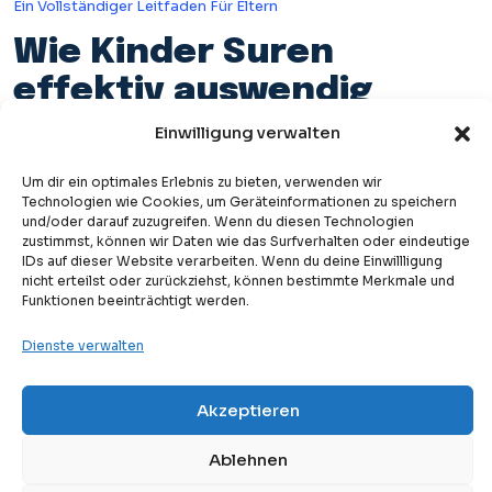
Ein Vollständiger Leitfaden Für Eltern
Wie Kinder Suren
effektiv auswendig
lernen
Einwilligung verwalten
Die Wahl einfacher Suren ist nur der Anfang. Die
Um dir ein optimales Erlebnis zu bieten, verwenden wir
Technologien wie Cookies, um Geräteinformationen zu speichern
Unterrichtsmethode selbst spielt eine große Rolle dabei, Kindern
und/oder darauf zuzugreifen. Wenn du diesen Technologien
dabei zu helfen, Spaß am Auswendiglernen zu haben und über
zustimmst, können wir Daten wie das Surfverhalten oder eindeutige
IDs auf dieser Website verarbeiten. Wenn du deine Einwillligung
einen längeren Zeitraum motiviert zu bleiben.
nicht erteilst oder zurückziehst, können bestimmte Merkmale und
Funktionen beeinträchtigt werden.
1. Erstellen Sie eine tägliche
Routine
Dienste verwalten
Konsistenz ist weitaus effektiver als ab und zu lange Sitzungen.
Akzeptieren
Free
Selbst wenn Sie jeden Tag nur 10–15 Minuten verbringen, können
Kostenlose Probestunde
Sie im Laufe der Zeit erstaunliche Ergebnisse erzielen.
Ablehnen