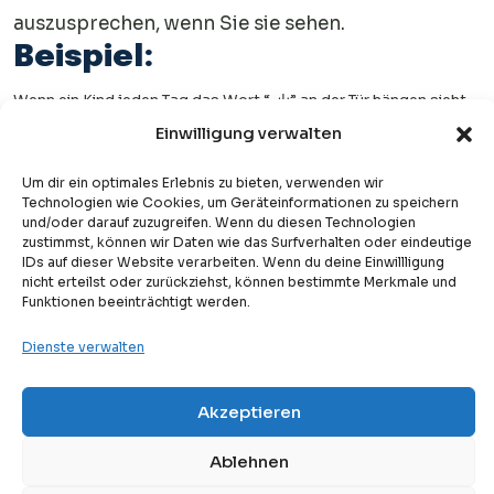
auszusprechen, wenn Sie sie sehen.
Beispiel:
Wenn ein Kind jeden Tag das Wort “باب” an der Tür hängen sieht,
Einwilligung verwalten
wird die Verbindung zwischen dem Objekt und dem arabischen
Wort mit der Zeit automatisch.
Um dir ein optimales Erlebnis zu bieten, verwenden wir
Vorteile:
Technologien wie Cookies, um Geräteinformationen zu speichern
und/oder darauf zuzugreifen. Wenn du diesen Technologien
zustimmst, können wir Daten wie das Surfverhalten oder eindeutige
Diese Methode fördert passives Lernen, da Lernende Vokabeln
IDs auf dieser Website verarbeiten. Wenn du deine Einwillligung
nicht erteilst oder zurückziehst, können bestimmte Merkmale und
auf natürliche Weise durch Wiederholung und tägliche
Funktionen beeinträchtigt werden.
Exposition aufnehmen.
Dienste verwalten
Darüber hinaus wird eine praktische Verbindung zwischen
Arabisch und dem wirklichen Leben hergestellt, sodass sich die
Akzeptieren
Free
Kostenlose Probestunde
Schüler Wörter leichter merken können als mit herkömmlichen
Ablehnen
Auswendig Lernmethoden.