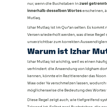
nur, wenn die Buchstaben in
zwei getrennt
innerhalb desselben Wortes
erscheinen, än
Mutlaq.
Izhar Mutlaq ist im Qur’an selten. Es kommt 
Versen wiederholt werden, was diese Regel s
unverzichtbar zum korrekten Auswendigler
Warum ist Izhar Mu
Izhar Mutlaq ist wichtig, weil es einen hä
verhindert: die Anwendung von Idgham dort,
kennen, könnte ein Rezitierender das Noon 
Waw oder Ya verschmelzen lassen, wodurch 
möglicherweise die Bedeutung des Wortes v
Diese Regel zeigt auch, wie tiefgreifend sy
Tajweed ist. Selbst zwei Buchstaben, die n