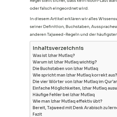
Regel stellt sicher, dass kein Noon-Laut wä
oder falsch eingeordnet wird.
In diesem Artikel erklären wir alles Wissen
seiner Definition, Buchstaben, Aussprachew
anderen Tajweed-Regeln und der häufigsten F
Inhaltsverzeichnis
Was ist Izhar Mutlaq?
Warum ist Izhar Mutlaq wichtig?
Die Buchstaben von Izhar Mutlaq
Wie spricht man Izhar Mutlaq korrekt aus
Die vier Wörter von Izhar Mutlaq im Qur’a
Einfache Möglichkeiten, Izhar Mutlaq aus
Häufige Fehler bei Izhar Mutlaq
Wie man Izhar Mutlaq effektiv übt?
Bereit, Tajweed mit Denk Arabisch zu ler
Fazit