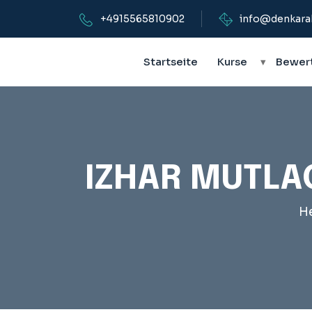
+4915565810902
info@denkara
Startseite
Kurse
▾
Bewer
IZHAR MUTLAQ
H