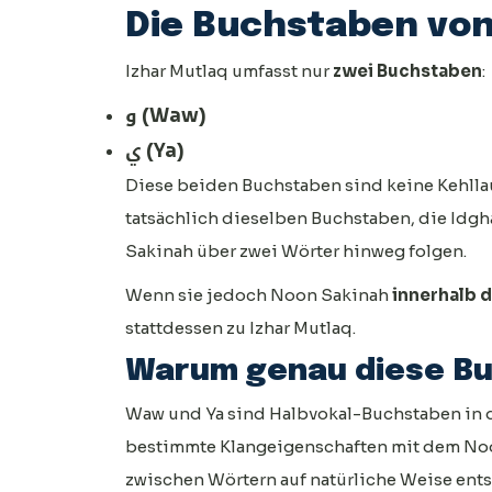
Die Buchstaben von
Izhar Mutlaq umfasst nur
zwei Buchstaben
:
و (Waw)
ي (Ya)
Diese beiden Buchstaben sind keine Kehllaut
tatsächlich dieselben Buchstaben, die Idg
Sakinah über zwei Wörter hinweg folgen.
Wenn sie jedoch Noon Sakinah
innerhalb 
stattdessen zu Izhar Mutlaq.
Warum genau diese B
Waw und Ya sind Halbvokal-Buchstaben in de
bestimmte Klangeigenschaften mit dem Noo
zwischen Wörtern auf natürliche Weise ents