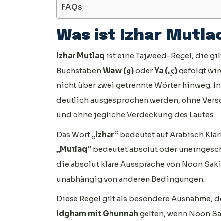
FAQs
Was ist Izhar Mutla
Izhar Mutlaq
ist eine Tajweed-Regel, die gil
Buchstaben
Waw (و)
oder
Ya (ي)
gefolgt wi
nicht über zwei getrennte Wörter hinweg. I
deutlich ausgesprochen werden, ohne Vers
und ohne jegliche Verdeckung des Lautes.
Das Wort
„Izhar“
bedeutet auf Arabisch Klar
„Mutlaq“
bedeutet absolut oder uneingesc
die absolut klare Aussprache von Noon Saki
unabhängig von anderen Bedingungen.
Diese Regel gilt als besondere Ausnahme, 
Idgham mit Ghunnah
gelten, wenn Noon Sa