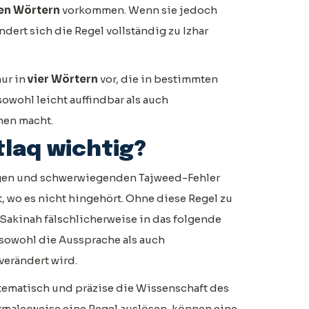
en Wörtern
vorkommen. Wenn sie jedoch
dert sich die Regel vollständig zu Izhar
nur in
vier Wörtern
vor, die in bestimmten
owohl leicht auffindbar als auch
nen macht.
tlaq wichtig?
ufigen und schwerwiegenden Tajweed-Fehler
 wo es nicht hingehört. Ohne diese Regel zu
Sakinah fälschlicherweise in das folgende
sowohl die Aussprache als auch
erändert wird.
stematisch und präzise die Wissenschaft des
ormalerweise eine Regel auslösen, können eine