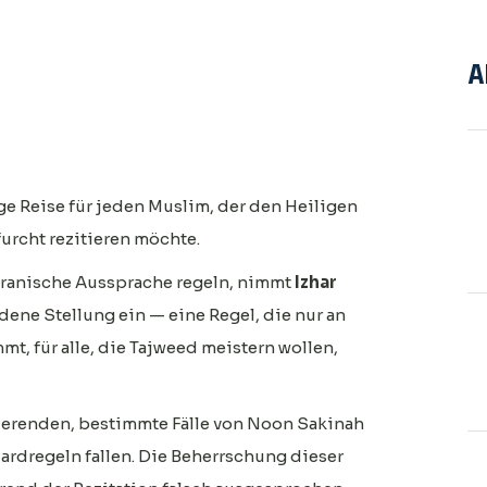
A
ge Reise für jeden Muslim, der den Heiligen
urcht rezitieren möchte.
koranische Aussprache regeln, nimmt
Izhar
ene Stellung ein — eine Regel, die nur an
t, für alle, die Tajweed meistern wollen,
itierenden, bestimmte Fälle von Noon Sakinah
dardregeln fallen. Die Beherrschung dieser