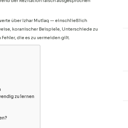
hrend der Rezitation falsch ausgesprochen
swerte über Izhar Mutlaq — einschließlich
eise, koranischer Beispiele, Unterschiede zu
ehler, die es zu vermeiden gilt.
?
n
wendig zu lernen
nen?