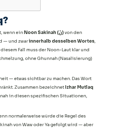
q?
t, wenn ein
Noon Sakinah (نْ)
von den
rd — und zwar
innerhalb desselben Wortes
,
n diesem Fall muss der Noon-Laut klar und
chmelzung, ohne Ghunnah (Nasalisierung)
heit — etwas sichtbar zu machen. Das Wort
hränkt. Zusammen bezeichnet
Izhar Mutlaq
nah in diesen spezifischen Situationen,
denn normalerweise würde die Regel des
kinah von Waw oder Ya gefolgt wird — aber