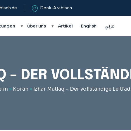
bisch.de
Denk-Arabisch
tungen
▾
über uns
▾
Artikel
English
عربي
 – DER VOLLSTÄND
eim
»
Koran
»
Izhar Mutlaq – Der vollständige Leitfa