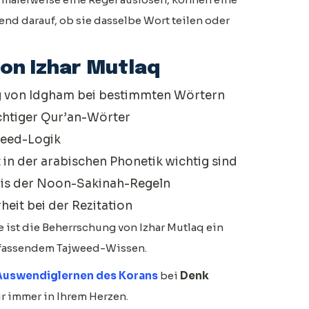
end darauf, ob sie dasselbe Wort teilen oder
von Izhar Mutlaq
g von Idgham bei bestimmten Wörtern
chtiger Qur’an-Wörter
weed-Logik
in der arabischen Phonetik wichtig sind
nis der Noon-Sakinah-Regeln
eit bei der Rezitation
 ist die Beherrschung von Izhar Mutlaq ein
mfassendem Tajweed-Wissen.
Auswendiglernen des Korans
bei
Denk
ür immer in Ihrem Herzen.