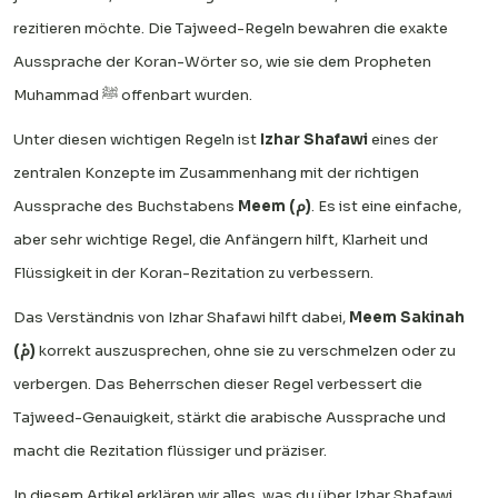
rezitieren möchte. Die Tajweed-Regeln bewahren die exakte
Aussprache der Koran-Wörter so, wie sie dem Propheten
Muhammad ﷺ offenbart wurden.
Unter diesen wichtigen Regeln ist
Izhar Shafawi
eines der
zentralen Konzepte im Zusammenhang mit der richtigen
Aussprache des Buchstabens
Meem (م)
. Es ist eine einfache,
aber sehr wichtige Regel, die Anfängern hilft, Klarheit und
Flüssigkeit in der Koran-Rezitation zu verbessern.
Das Verständnis von Izhar Shafawi hilft dabei,
Meem Sakinah
(مْ)
korrekt auszusprechen, ohne sie zu verschmelzen oder zu
verbergen. Das Beherrschen dieser Regel verbessert die
Tajweed-Genauigkeit, stärkt die arabische Aussprache und
macht die Rezitation flüssiger und präziser.
In diesem Artikel erklären wir alles, was du über Izhar Shafawi