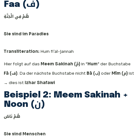
Faa (ف)
هُمْ فِي الْجَنَّةِ
Sie sind im Paradies
Transliteration:
Hum fī al-jannah
Hier folgt auf das
Meem Sakinah (مْ)
in “
Hum
” der Buchstabe
Fā (ف)
. Da der nächste Buchstabe nicht
Bā (ب)
oder
Mīm (م)
ist
→ dies ist
Izhar Shafawi
Beispiel 2: Meem Sakinah +
Noon (ن)
هُمْ نَاسٌ
Sie sind Menschen