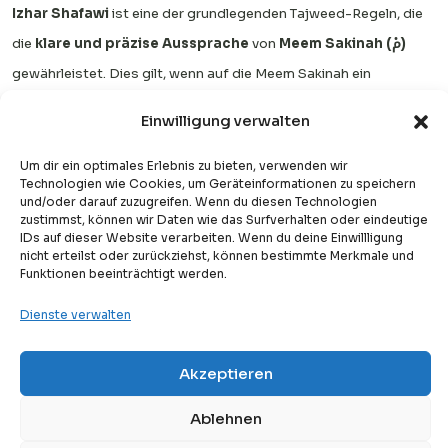
Izhar Shafawi
ist eine der grundlegenden Tajweed-Regeln, die
die
klare und präzise Aussprache
von
Meem Sakinah (مْ)
gewährleistet. Dies gilt, wenn auf die Meem Sakinah ein
beliebiger Buchstabe außer
Meem (م) oder Baa (ب)
folgt,
Einwilligung verwalten
sodass Klarheit in den meisten Fällen die Standardregel ist.
Um dir ein optimales Erlebnis zu bieten, verwenden wir
Wenn diese Regel richtig angewendet wird, wird der Meem-Laut
Technologien wie Cookies, um Geräteinformationen zu speichern
und/oder darauf zuzugreifen. Wenn du diesen Technologien
vollständig von den Lippen ausgesprochen, ohne zu
zustimmst, können wir Daten wie das Surfverhalten oder eindeutige
verschmelzen, sich zu verstecken oder übermäßig zu
IDs auf dieser Website verarbeiten. Wenn du deine Einwillligung
nicht erteilst oder zurückziehst, können bestimmte Merkmale und
nasalisieren. Dies trägt dazu bei, den natürlichen Fluss der
Funktionen beeinträchtigt werden.
Koranrezitation aufrechtzuerhalten und gleichzeitig jeden
Dienste verwalten
Buchstaben deutlich und leicht hörbar zu halten. Es spiegelt
auch die Bedeutung von Tajweed für die Bewahrung der genauen
Akzeptieren
Free
Art und Weise wider, wie der Koran offenbart wurde.
Kostenlose Probestunde
Ablehnen
Durch die Beherrschung von Izhar Shafawi können Muslime ihre