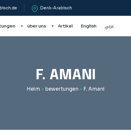
bisch.de
Denk-Arabisch
tungen
▾
über uns
▾
Artikel
English
عربي
F. AMANI
Heim
»
bewertungen
»
F. Amani