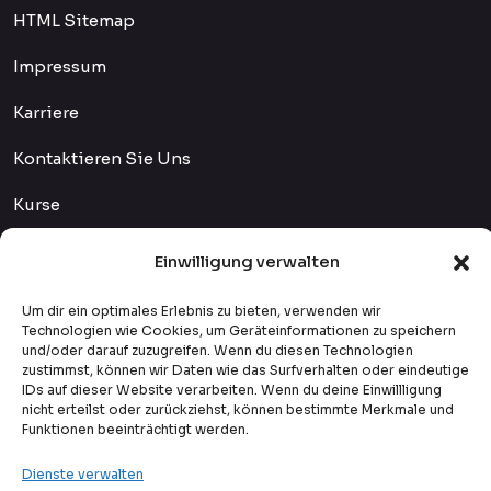
HTML Sitemap
Impressum
Karriere
Kontaktieren Sie Uns
Kurse
Lehrer
Einwilligung verwalten
Qualitätskontrolle Und Verfahren
Um dir ein optimales Erlebnis zu bieten, verwenden wir
Technologien wie Cookies, um Geräteinformationen zu speichern
Studentenanmeldung
und/oder darauf zuzugreifen. Wenn du diesen Technologien
zustimmst, können wir Daten wie das Surfverhalten oder eindeutige
Über Uns
IDs auf dieser Website verarbeiten. Wenn du deine Einwillligung
nicht erteilst oder zurückziehst, können bestimmte Merkmale und
Funktionen beeinträchtigt werden.
Zahlungsmethoden
Dienste verwalten