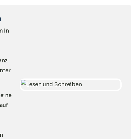
n
n in
anz
nter
leine
auf
en