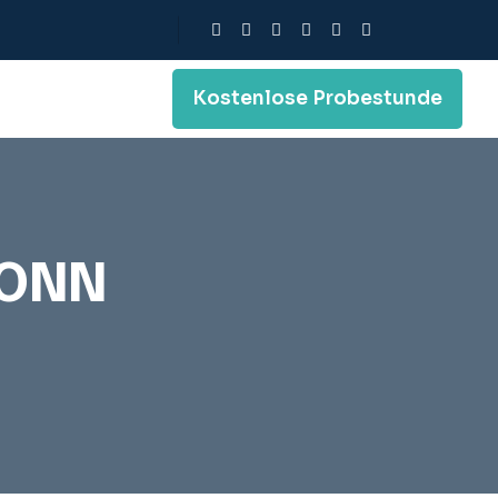
Kostenlose Probestunde
BONN