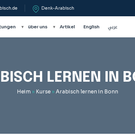
bisch.de
Denk-Arabisch
tungen
▾
über uns
▾
Artikel
English
عربي
BISCH LERNEN IN 
Heim
»
Kurse
»
Arabisch lernen in Bonn