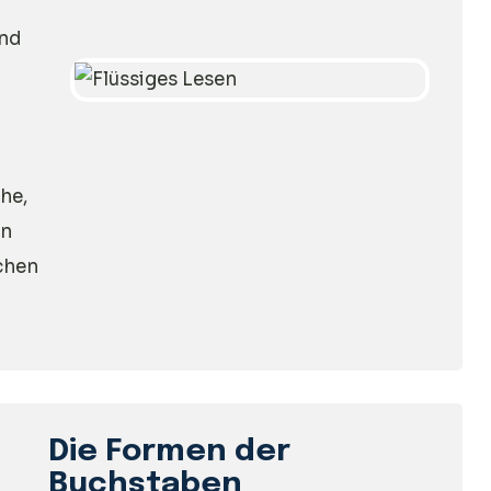
und
che,
en
chen
Die Formen der
Buchstaben