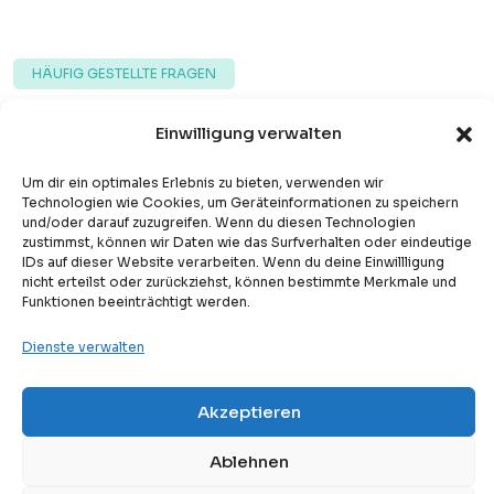
HÄUFIG GESTELLTE FRAGEN
Hier Versuchen Wir, Die Häufig
Einwilligung verwalten
Gestellten Fragen Zu Diesem
Um dir ein optimales Erlebnis zu bieten, verwenden wir
Kurs Zu Beantworten.
Technologien wie Cookies, um Geräteinformationen zu speichern
und/oder darauf zuzugreifen. Wenn du diesen Technologien
zustimmst, können wir Daten wie das Surfverhalten oder eindeutige
IDs auf dieser Website verarbeiten. Wenn du deine Einwillligung
nicht erteilst oder zurückziehst, können bestimmte Merkmale und
Funktionen beeinträchtigt werden.
Für wen ist dieser Kurs gedacht?
Dienste verwalten
Akzeptieren
Free
Dieser Kurs richtet sich an Anfänger in Bremen , die
Kostenlose Probestunde
Arabisch von Grund auf lernen möchten.
Ablehnen