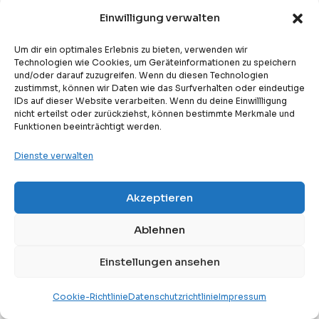
Auf Eine Unterhaltsame Und Effektive Weise!
Einwilligung verwalten
Um dir ein optimales Erlebnis zu bieten, verwenden wir
Technologien wie Cookies, um Geräteinformationen zu speichern
und/oder darauf zuzugreifen. Wenn du diesen Technologien
zustimmst, können wir Daten wie das Surfverhalten oder eindeutige
IDs auf dieser Website verarbeiten. Wenn du deine Einwillligung
nicht erteilst oder zurückziehst, können bestimmte Merkmale und
Funktionen beeinträchtigt werden.
Dienste verwalten
Akzeptieren
Free
Kostenlose Probestunde
HÄUFIG GESTELLTE FRAGEN
Ablehnen
Hier Versuchen Wir, Die Häufig
Einstellungen ansehen
Gestellten Fragen Zu Diesem
Kurs Zu Beantworten.
Cookie-Richtlinie
Datenschutzrichtlinie
Impressum